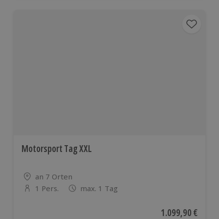
Motorsport Tag XXL
Standort
an 7 Orten
1 Pers.
max. 1 Tag
Anzahl der Teilnehmer
Aktueller Preis
1.099,90 €