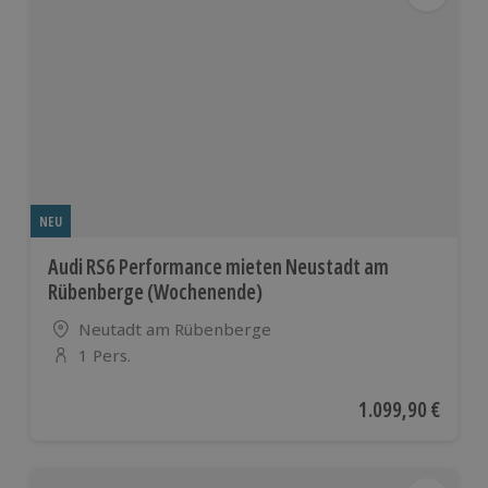
NEU
Audi RS6 Performance mieten Neustadt am
Rübenberge (Wochenende)
Standort
Neutadt am Rübenberge
1 Pers.
Anzahl der Teilnehmer
Aktueller Preis
1.099,90 €