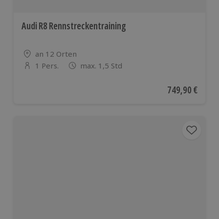
Audi R8 Rennstreckentraining
Standort
an 12 Orten
1 Pers.
max. 1,5 Std
Anzahl der Teilnehmer
Aktueller Preis
749,90 €