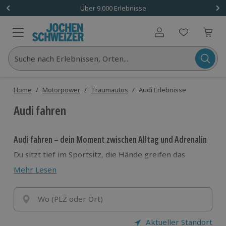
Über 9.000 Erlebnisse
Benutzerkonto
Suche nach Erlebnissen, Orten...
Home
/
Motorpower
/
Traumautos
/
Audi Erlebnisse
Audi fahren
Audi fahren – dein Moment zwischen Alltag und Adrenalin
Du sitzt tief im Sportsitz, die Hände greifen das
Lenkrad, vor dir liegt die Strecke. Ein Druck auf den
Mehr Lesen
Startknopf – und der Motor erwacht. Kein Geräusch,
sondern ein Statement. Genau das bedeutet
Audi
fahren
Wo (PLZ oder Ort)
: Technik, Präzision und pure Performance im
Einklang.
Ob du vom
Audi R8 selber fahren
träumst oder ein
Aktueller Standort