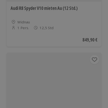
Audi R8 Spyder V10 mieten Au (12 Std.)
Standort
Widnau
1 Pers.
12,5 Std
Anzahl der Teilnehmer
Aktueller Preis
849,90 €