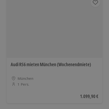
Audi RS6 mieten München (Wochenendmiete)
Standort
München
1 Pers.
Anzahl der Teilnehmer
Aktueller Preis
1.099,90 €