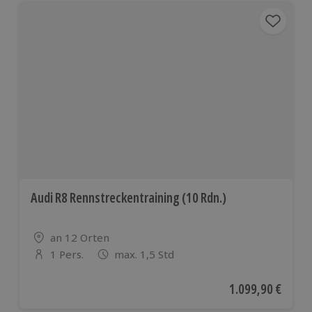
Audi R8 Rennstreckentraining (10 Rdn.)
Standort
an 12 Orten
1 Pers.
max. 1,5 Std
Anzahl der Teilnehmer
Aktueller Preis
1.099,90 €