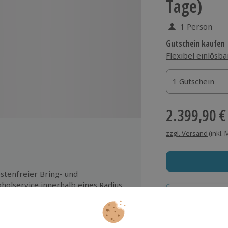
Tage)
1 Person
Gutschein kaufen
Flexibel einlösba
1 Gutschein
1 Gutschein
1 Gutschein
2.399,90 €
zzgl. Versand
(inkl.
stenfreier Bring- und
holservice innerhalb eines Radius
n 25 km ab München Innenstadt
Immer das rich
Große Auswahl, voll
ut für Österreich und die Schweiz
klusive