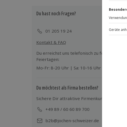
Du hast noch Fragen?
Teilnahmebedingungen
Mindestalter: 23 Jahre
Keine Hinweise auf körperliche oder 
01 205 19 24
Normale körperliche Fitness und unein
erforderlich; das Erlebnis ist nicht ge
Kontakt & FAQ
gesundheitlichen Einschränkungen, die
beeinträchtigen könnten
Du erreichst uns telefonisch zu folgenden Z
Kein Alkohol-/Drogeneinfluss
Feiertagen:
Gültiger Führerschein der Klasse B (3 J
Mo-Fr: 8-20 Uhr | Sa: 10-16 Uhr
Kaution in Höhe von 5000 € (kann vor 
oder bar bezahlt werden)
Unterschriebener Haftungsausschluss
Du möchtest als Firma bestellen?
Sichere Dir attraktive Firmenkunden Vorteile
Wetter
Bei Schneefall, Eisglätte, Sturm oder 
+49 89 / 60 60 89 700
Mo-
verschoben (die Entscheidung obliegt
b2b@jochen-schweizer.de