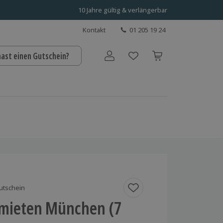
10 Jahre gültig & verlängerbar
Kontakt
01 205 19 24
hast einen Gutschein?
Benutzerkonto
utschein
 mieten München (7