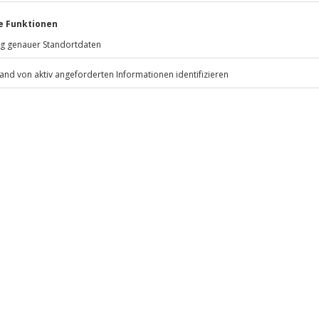
psychische Beeinträchtigungen
Jochen Schweizer
GmbH
geschränkte Fahrtauglichkeit sind
Mühldorfstraße 8
eignet für Personen mit
81671
München
 das sichere Fahren
eiten, außer an bundesweiten
ahre in Besitz)
Ort per EC-Karte, Kreditkarte
.
Überflutung wird das Erlebnis
Fr: 9-17 Uhr
 dem Veranstalter)
www.b2b.jochen-schweizer.de/