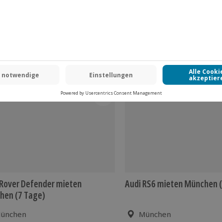
ausweis/Reisepass
stenlos)
kosten an (die Kosten sind vor Ort
Rover Defender mieten
Audi RS6 mieten München (
hen (7 Tage)
ünchen
München