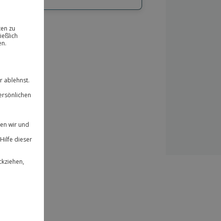
hl
bnisse.
ität
 für alle Erlebnisse einlösbar.
herheit
 & verlängerbar.