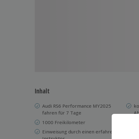
Inhalt
Audi RS6 Performance MY2025
ko
fahren
für 7 Tage
Ab
vo
1000 Freikilometer
Ma
Einweisung durch einen erfahrenen
in
Instruktor