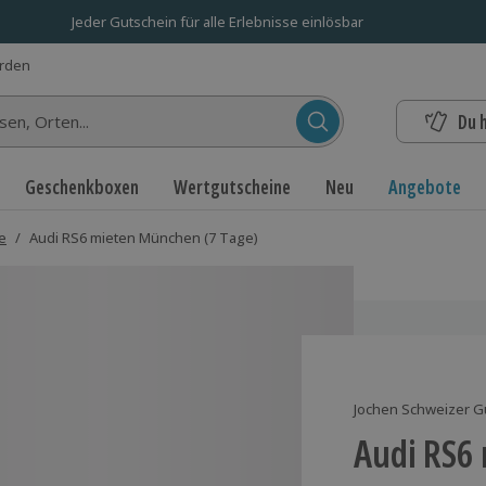
Jeder Gutschein für alle Erlebnisse einlösbar
erden
Du 
n...
Geschenkboxen
Wertgutscheine
Neu
Angebote
e
/
Audi RS6 mieten München (7 Tage)
Jochen Schweizer G
Audi RS6