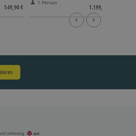
1 Person
1 Pe
549,90 €
1.199,90 €
nieren
nd Lieferung