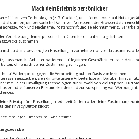
Große Auswa
dreinigung des Fahrzeugs
Über 9.000 Erle
Volle Flexibil
Jeder Gutschein
Maximale Sic
10 Jahre gültig