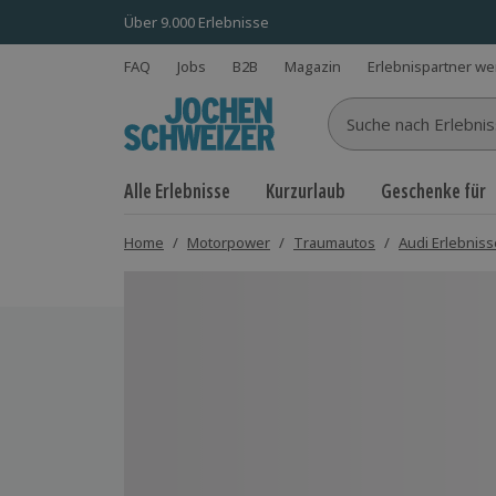
Über 9.000 Erlebnisse
FAQ
Jobs
B2B
Magazin
Erlebnispartner w
Suche nach Erlebnisse
Alle Erlebnisse
Kurzurlaub
Geschenke für
Home
/
Motorpower
/
Traumautos
/
Audi Erlebniss
Bild 1 von 5