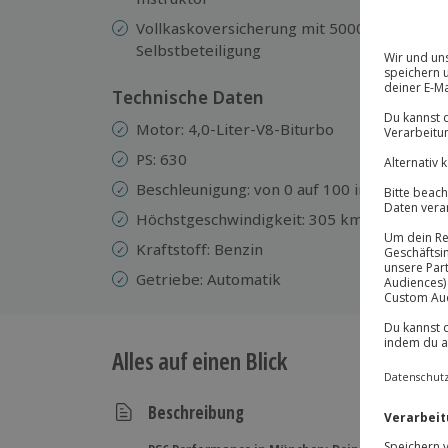
En
Vollkaskoversicherung mit 5000 €
Selbstbeteiligung
Technische Daten
Motor: 4,0-Liter-V8-Biturbo
PS: 630
Beschleunigung: von 0 auf 100 in 3 sek.
Höchstgeschwindigkeit: 305 km/h
Kraftstoff: Benzin
Getriebe: Automatik
Alles auf einen Blick
Beschreibung