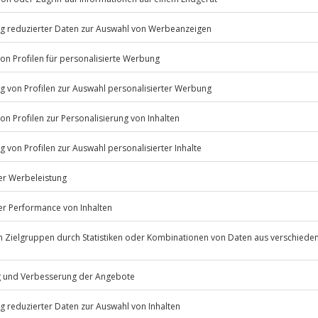
e!
pur – genau das erwartet dich bei
u fährst den atemberaubenden
tro-Antrieb und bis zu 305
volle Dynamik auf kurvigen
m ersten Start spürst du, wie
Fahrzeug stecken. Adaptive
sorgen für Präzision, während
klanggewaltiges Soundsystem
den Audi RS6 mieten möchtest in
ene Auszeit auf dich – dein
Listenansicht
© OpenStreetMaps
icht
erfügbar