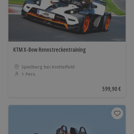
KTM X-Bow Rennstreckentraining
Standort
Spielberg bei Knittelfeld
1 Pers.
Anzahl der Teilnehmer
Aktueller Preis
599,90 €