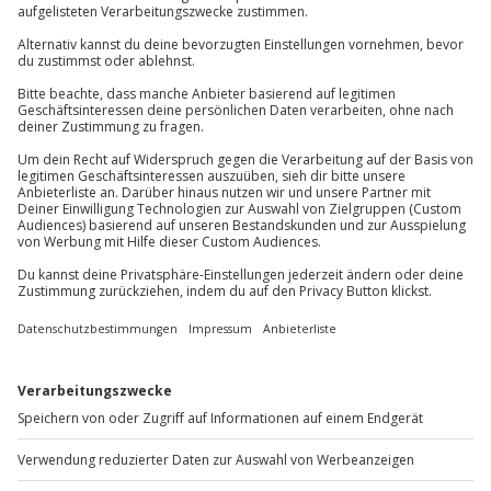
Lamborghini fahren
Porsche Fahren
Sportwagen mieten NRW
Sportwagen mieten Bremen
Sportwagen mieten Hannover
Sportwagen mieten Köln
Sportwagen mieten Stuttgart
Sportwagen mieten Berlin
Sportwagen mieten München
Sportwagen mieten Düsseldorf
Mehr anzeigen
Dein Abenteuer auf der Rennstrecke beginnt
Du steigst ein – oder besser: Du lässt dich in das
Carbon-Monocoque fallen. Kein Dach, keine
Kompromisse, kein Komfortspielzeug. Nur du, das
Lenkrad, vier Slicks und eine Rennstrecke vor dir. KTM
X-Bow fahren bedeutet nicht einfach, einen