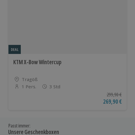
DEAL
KTM X-Bow Wintercup
Standort
Tragöß
1 Pers.
3 Std
Anzahl der Teilnehmer
Ursprünglicher P
299,90 €
Aktueller Preis
269,90 €
Passt immer:
Unsere Geschenkboxen