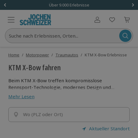
Über 9.000 Erlebnisse
Benutzerkonto
Suche nach Erlebnissen, Orten...
Home
/
Motorpower
/
Traumautos
/
KTM X-Bow Erlebnisse
KTM X-Bow fahren
Beim KTM X-Bow treffen kompromisslose
Rennsport-Technologie, modernes Design und
atemberaubende Fahrleistung aufeinander. Das
Mehr Lesen
rassige Leichtgewicht knackt die 100km/h-Marke in
nur 3,7 Sekunden und bringt ganz nebenbei auch
noch deinen Puls zum Rasen. Trete aufs Gaspedal der
Wo (PLZ oder Ort)
Highspeed-Schönheit und werde eins mit dem
Asphalt!
Aktueller Standort