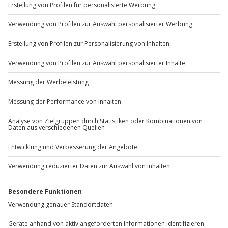
Sportwagen zu bewegen. Es bedeutet, ein
straßenzugelassenes Racecar zu erleben, das
kompromisslos für Performance gebaut wurde.
Der KTM X-Bow ist ein Supersportwagen des
österreichischen Herstellers KTM. Sein Herzstück ist
ein extrem steifes Carbon-Monocoque, wie man es aus
dem professionellen Motorsport kennt. Je nach
Modellversion leistet der 4-Zylinder-Turbomotor bis
zu 300 PS und beschleunigt in rund 3,9 Sekunden von 0
auf 100 km/h. Bei einem Fahrzeuggewicht von unter
900 Kilogramm (modellabhängig) ergibt sich ein
Leistungsgewicht, das du nicht nur liest – sondern mit
jeder Faser spürst.
Auf der Rennstrecke zeigt der X-Bow sein wahres
Potenzial: direkte Lenkung, kompromisslose
Straßenlage und ein Fahrgefühl, das an einen Formel-
Wagen erinnert. Kein Komfortmodus, keine Isolation.
Jeder Bremspunkt, jede Kurve und jede
Beschleunigung landen ungefiltert in deinen Händen.