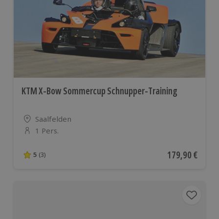
KTM X-Bow Sommercup Schnupper-Training
Standort
Saalfelden
1 Pers.
Anzahl der Teilnehmer
Aktueller Preis
179,90 €
5
(3)
5 von 5 Sternen basierend auf 3 Bewertungen