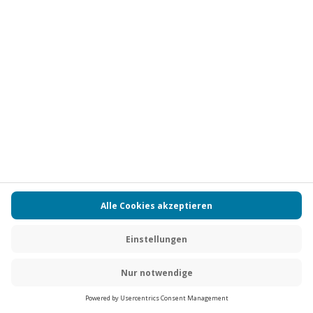
Vertrag widerrufen
FAQs
Kontakt
Zahlungsarten
Über uns
Magazin
Jobs
Partnerprogramm
Versand und Lieferung
Presse
AGB
Cookie Einstellungen
Datenschutz
Nutzungsbedingungen
Online-Marktplatz
Barrierefreiheit
Compliance
Impressum
RECHNUNG