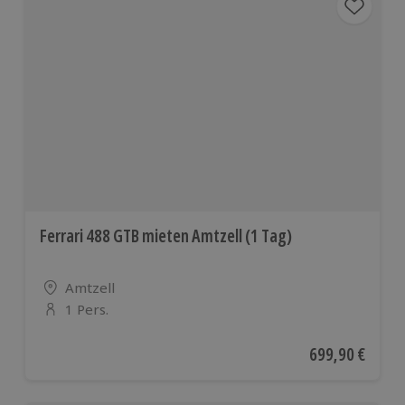
Ferrari 488 GTB mieten Amtzell (1 Tag)
Standort
Amtzell
1 Pers.
Anzahl der Teilnehmer
Aktueller Preis
699,90 €