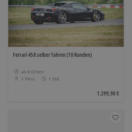
Ferrari 458 selber fahren (10 Runden)
Standort
an 6 Orten
1 Pers.
1 Std
Anzahl der Teilnehmer
Aktueller Preis
1.299,90 €