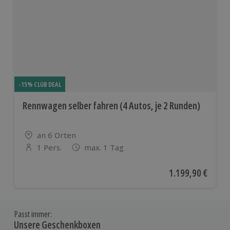
-15% CLUB DEAL
Rennwagen selber fahren (4 Autos, je 2 Runden)
Standort
an 6 Orten
1 Pers.
max. 1 Tag
Anzahl der Teilnehmer
Aktueller Preis
1.199,90 €
Passt immer:
Unsere Geschenkboxen