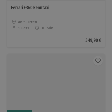
Ferrari F360 Renntaxi
Standort
an 5 Orten
1 Pers.
30 Min
Anzahl der Teilnehmer
Aktueller Preis
549,90 €