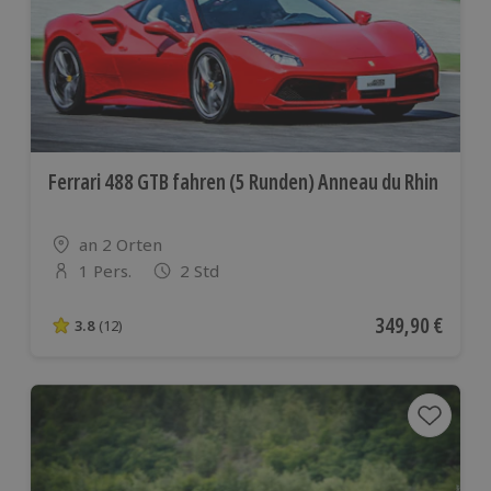
Ferrari 488 GTB fahren (5 Runden) Anneau du Rhin
Standort
an 2 Orten
1 Pers.
2 Std
Anzahl der Teilnehmer
Aktueller Preis
349,90 €
3.8
(12)
3.8 von 5 Sternen basierend auf 12 Bewertungen