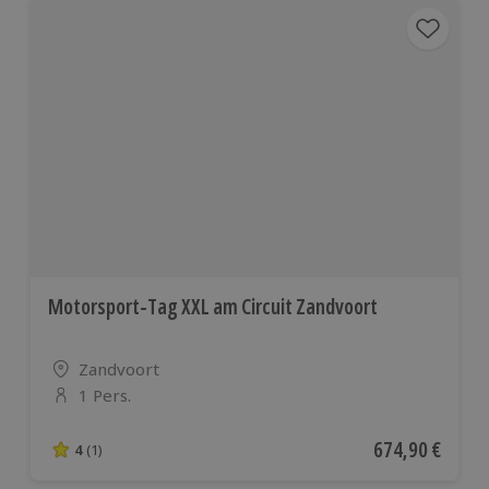
Motorsport-Tag XXL am Circuit Zandvoort
Standort
Zandvoort
1 Pers.
Anzahl der Teilnehmer
Aktueller Preis
674,90 €
4
(1)
4 von 5 Sternen basierend auf 1 Bewertungen