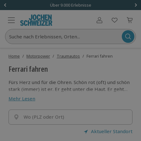
Über 9.000 Erlebnisse
Benutzerkonto
Suche nach Erlebnissen, Orten...
Home
/
Motorpower
/
Traumautos
/
Ferrari fahren
Ferrari fahren
Fürs Herz und für die Ohren. Schön rot (oft) und schön
stark (immer) ist er. Er geht unter die Haut. Er geht
ins Blut. Er geht in die Ohren. Er geht Dreihundert.
Mehr Lesen
Ferrari ist Mythos. Ferrari fahren ist mystisch.
Träume. Dann nimm Platz. Nein, nicht rechts. Du sitzt
links - hier ist der Schlüssel! Einfach tolle
Wo (PLZ oder Ort)
Sportwagenerlebnisse für jeden Typ!
Aktueller Standort