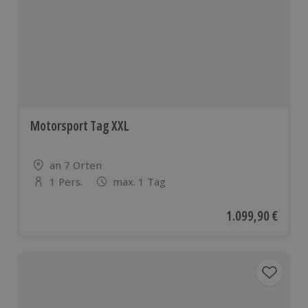
Motorsport Tag XXL
Standort
an 7 Orten
1 Pers.
max. 1 Tag
Anzahl der Teilnehmer
Aktueller Preis
1.099,90 €