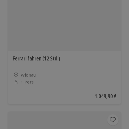
Ferrari fahren (12 Std.)
Standort
Widnau
1 Pers.
Anzahl der Teilnehmer
Aktueller Preis
1.049,90 €