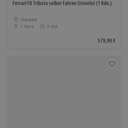
Ferrari F8 Tributo selber fahren Stevelot (1 Rdn.)
Standort
Stavelot
1 Pers.
3 Std
Anzahl der Teilnehmer
Aktueller Preis
579,90 €