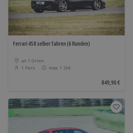
Ferrari 458 selber fahren (6 Runden)
Standort
an 7 Orten
1 Pers.
max. 1 Std
Anzahl der Teilnehmer
Aktueller Preis
849,90 €