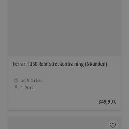
Ferrari F360 Rennstreckentraining (6 Runden)
Standort
an 5 Orten
1 Pers.
Anzahl der Teilnehmer
Aktueller Preis
849,90 €