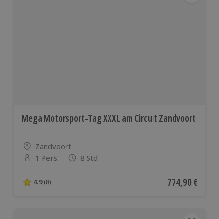
Mega Motorsport-Tag XXXL am Circuit Zandvoort
Standort
Zandvoort
1 Pers.
8 Std
Anzahl der Teilnehmer
Aktueller Preis
774,90 €
4.9
(8)
4.9 von 5 Sternen basierend auf 8 Bewertungen