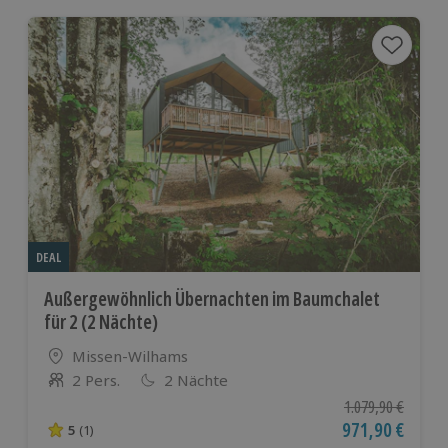
DEAL
Außergewöhnlich Übernachten im Baumchalet
für 2 (2 Nächte)
Standort
Missen-Wilhams
2 Pers.
2 Nächte
Anzahl der Teilnehmer
Ursprünglicher Pr
1.079,90 €
Aktueller Preis
971,90 €
5
(1)
5 von 5 Sternen basierend auf 1 Bewertungen