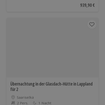
Aktueller Preis
939,90 €
Übernachtung in der Glasdach-Hütte in Lappland
für 2
Standort
Saariselkä
2 Pers.
1 Nacht