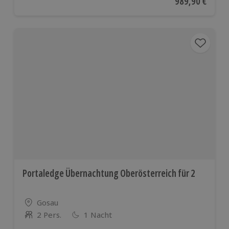
Aktueller Preis
989,90 €
Portaledge Übernachtung Oberösterreich für 2
Standort
Gosau
2 Pers.
1 Nacht
Anzahl der Teilnehmer