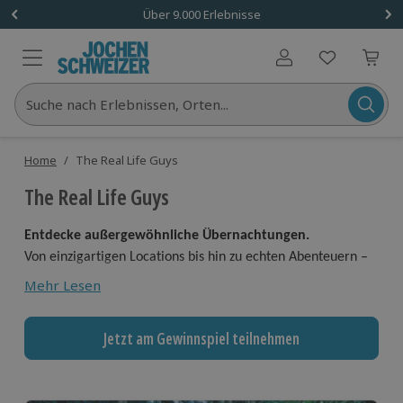
Über 9.000 Erlebnisse
Benutzerkonto
Suche nach Erlebnissen, Orten...
Home
/
The Real Life Guys
The Real Life Guys
Entdecke außergewöhnliche Übernachtungen.
Von einzigartigen Locations bis hin zu echten Abenteuern –
finde dein nächstes Erlebnis unter den persönlichen Top 10
Mehr Lesen
von The Real Life Guys.
Gewinne ein exklusives Abenteuer mit The Real Life
Jetzt am Gewinnspiel teilnehmen
Guys
Erlebe einen besonderen Tag bei The Real Life Guys
inklusive persönlichem Treffen, Blick hinter die Kulissen