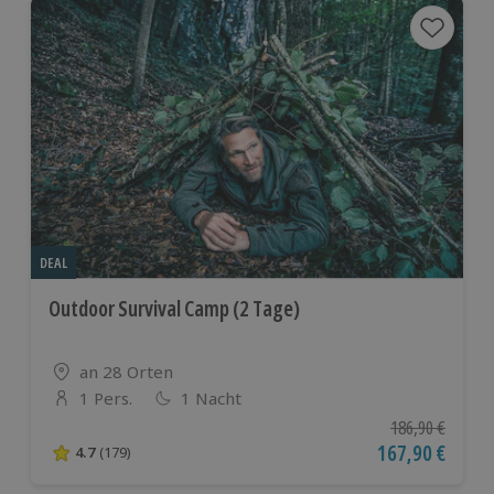
und Einblicken in das Raketenprojekt.
DEAL
Outdoor Survival Camp (2 Tage)
Standort
an 28 Orten
1 Pers.
1 Nacht
Anzahl der Teilnehmer
Ursprünglicher P
186,90 €
Aktueller Preis
167,90 €
4.7
(179)
4.7 von 5 Sternen basierend auf 179 Bewertungen