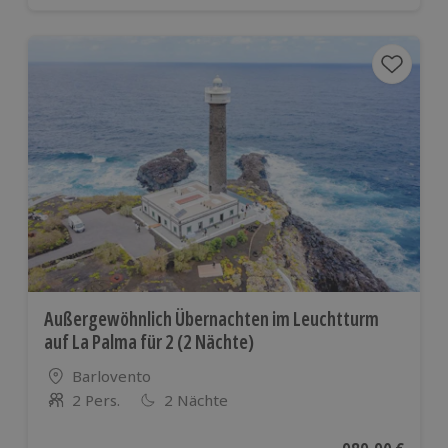
Außergewöhnlich Übernachten im Leuchtturm
auf La Palma für 2 (2 Nächte)
Standort
Barlovento
2 Pers.
2 Nächte
Anzahl der Teilnehmer