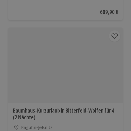
Anzahl der Teilnehmer
Aktueller Preis
609,90 €
Baumhaus-Kurzurlaub in Bitterfeld-Wolfen für 4
(2 Nächte)
Standort
Raguhn-Jeßnitz