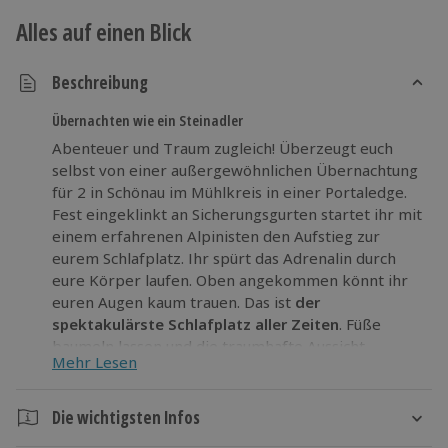
Alles auf einen Blick
Beschreibung
Übernachten wie ein Steinadler
Abenteuer und Traum zugleich! Überzeugt euch
selbst von einer außergewöhnlichen Übernachtung
für 2 in Schönau im Mühlkreis in einer Portaledge.
Fest eingeklinkt an Sicherungsgurten startet ihr mit
einem erfahrenen Alpinisten den Aufstieg zur
eurem Schlafplatz. Ihr spürt das Adrenalin durch
eure Körper laufen. Oben angekommen könnt ihr
euren Augen kaum trauen. Das ist
der
spektakulärste Schlafplatz aller Zeiten
. Füße
baumeln lassen und die traumhafte Aussicht
Mehr Lesen
genießen. Das Gefühl, keinen Boden unter den
Füßen zu haben, ist unglaublich! Ihr kuschelt euch in
die Schlafsäcke und betrachtet das Himmelszelt
Die wichtigsten Infos
über euch. Märchenhaft funkeln die Sterne. Ihr