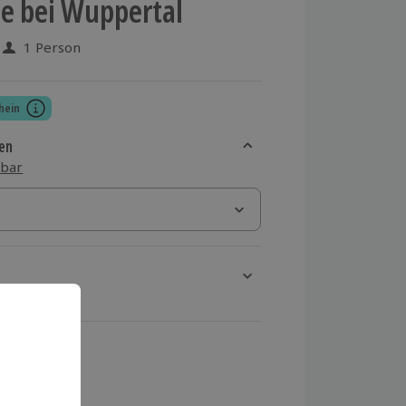
e bei Wuppertal
1 Person
 aus 14 Bewertungen
hein
en
sbar
rt verfügbar
ten Schritt einen Termin aus
 MwSt.)