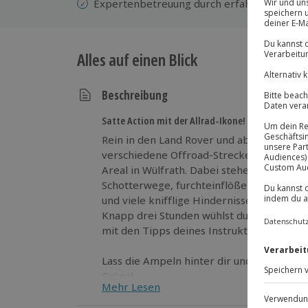
Expertenbetreuung durch erfahrenen Land 
Alles auf einen Blick
Beschreibung
Satte Action mit der Allrad-Ikone!
Rein in den Land Rover und ab ins Geländ
verschiedene Offroad-Strecken auf dem o
Areal in Wülfrath. Dabei stehen rutschige
Schotterwege, furchteinflößende Steilhä
und viele knifflige Hindernisse wie Felse
Knapp drei Stunden wühlst du dich über d
mit den Tipps deines Instruktors die ver
Lass die Ampeln hinter dir und fahr im L
Grüne!
Mehr Lesen