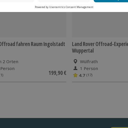
Offroad fahren Raum Ingolstadt
Land Rover Offroad-Experi
Wuppertal
n 2 Orten
Wülfrath
 Person
1 Person
199,90 €
4.7
(1)
(17)