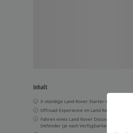
Inhalt
3-stündige Land Rover Starter-Experience
Offroad-Experience im Land Rover Experie
Fahren eines Land Rover Discovery, Range 
Defender (je nach Verfügbarkeit)