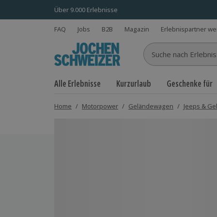
Über 9.000 Erlebnisse
FAQ
Jobs
B2B
Magazin
Erlebnispartner w
Suche nach Erlebnisse
Alle Erlebnisse
Kurzurlaub
Geschenke für
Home
/
Motorpower
/
Geländewagen
/
Jeeps & Ge
Bild 1 von 4