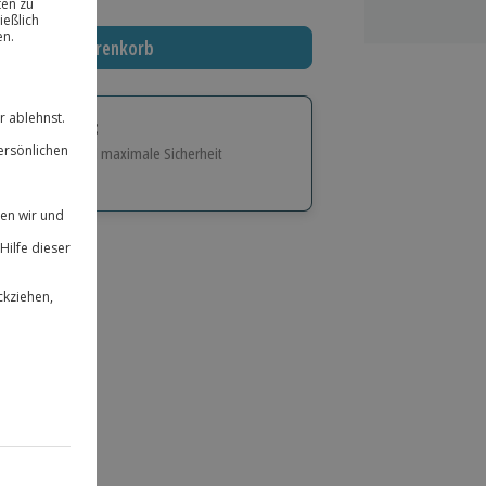
In den Warenkorb
tige Geschenk:
e Flexibilität und maximale Sicherheit
hl
bnisse.
ität
 für alle Erlebnisse einlösbar.
herheit
 & verlängerbar.