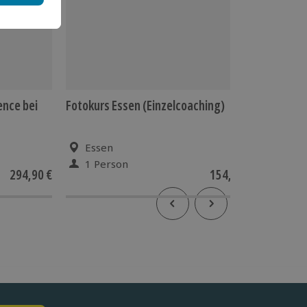
ence bei
Fotokurs Essen (Einzelcoaching)
Kurzurla
Nacht)
Essen
Dam
1 Person
2 P
294,90 €
154,90 €