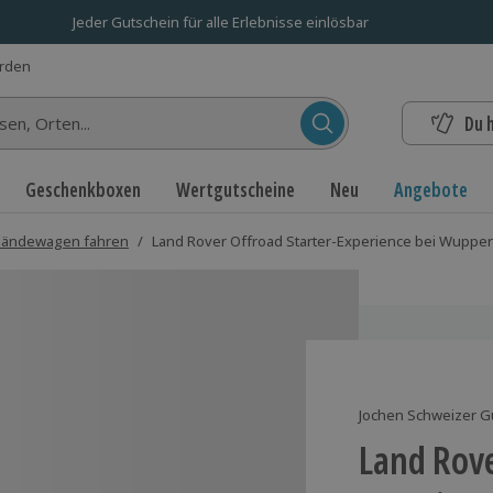
Jeder Gutschein für alle Erlebnisse einlösbar
erden
Du 
n...
Geschenkboxen
Wertgutscheine
Neu
Angebote
ländewagen fahren
/
Land Rover Offroad Starter-Experience bei Wupper
Jochen Schweizer G
Land Rove