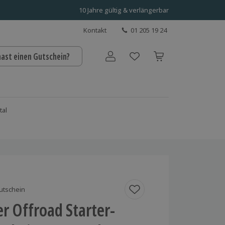
10 Jahre gültig & verlängerbar
Kontakt
01 205 19 24
hast einen Gutschein?
Benutzerkonto
tal
utschein
r Offroad Starter-