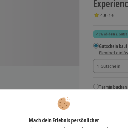
Experienc
4.9
(14)
4.9 Sterne von 5
-10% ab dem 2. Gutsc
Gutschein kauf
Flexibel einlö
1 Gutschein
1 Gutschein
1 Gutschein
Termin buchen
Aktuell an 1 O
Wähle im nächs
nce Center Wülfrath
199,90 €
Rover, Range Rover Sport oder
zzgl. Versand
(inkl.