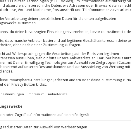
Rover Experience Instruktor
Immer das rich
Große Auswahl, voll
Große Auswa
e! An diesem Tag bewältigst du
Über 9.000 Erle
ffiziellen Land Rover Experience
Volle Flexibil
 Sandpassagen, holprige
Jeder Gutschein
nge, verschlammte Wasserlöcher
Maximale Sic
n und Treppen auf deiner Route.
10 Jahre gültig
ie Offroad-Pisten und meisterst
schiedenen Untergründe.
and Rover Experience Areal durchs