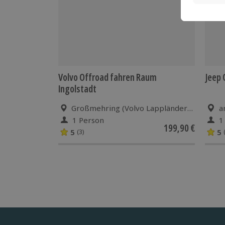
Volvo Offroad fahren Raum
Jeep 
Ingolstadt
Großmehring (Volvo Lappländer 6x6)
a
1 Person
1
199,90 €
5
5
(3)