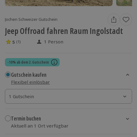
Jochen Schweizer Gutschein
Jeep Offroad fahren Raum Ingolstadt
1 Person
5
(1)
5 Sterne von 5 aus 1 Bewertungen
-10% ab dem 2. Gutschein
Gutschein kaufen
Flexibel einlösbar
1 Gutschein
1 Gutschein
1 Gutschein
Termin buchen
Aktuell an 1 Ort verfügbar
Wähle im nächsten Schritt einen Termin aus