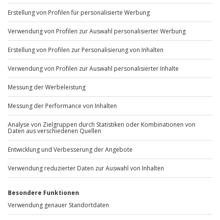
Sichere Dir attraktive Firmenkunden Vorteile.
+49 89 / 60 60 89 700
Mo-Fr: 9-17 Uhr
b2b@jochen-schweizer.de
www.b2b.jochen-schweizer.de/
Artikelnummer
:
12418
Andere Produkte entdecken