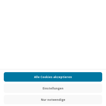
Vertrag widerrufen
FAQs
Kontakt
Zahlungsarten
Über uns
Magazin
Jobs
Partnerprogramm
Versand und Lieferung
Presse
AGB
Cookie Einstellungen
Datenschutz
Nutzungsbedingungen
Online-Marktplatz
Barrierefreiheit
Compliance
Impressum
RECHNUNG