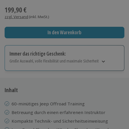
199,90 €
zzgl. Versand
(inkl. MwSt.)
In den Warenkorb
Immer das richtige Geschenk:
Große Auswahl, volle Flexibilität und maximale Sicherheit
Große Auswahl
Über 9.000 Erlebnisse.
Volle Flexibilität
Jeder Gutschein für alle Erlebnisse einlösbar.
Inhalt
Maximale Sicherheit
10 Jahre gültig & verlängerbar.
60-minütiges Jeep Offroad Training
Betreuung durch einen erfahrenen Instruktor
Kompakte Technik- und Sicherheitseinweisung