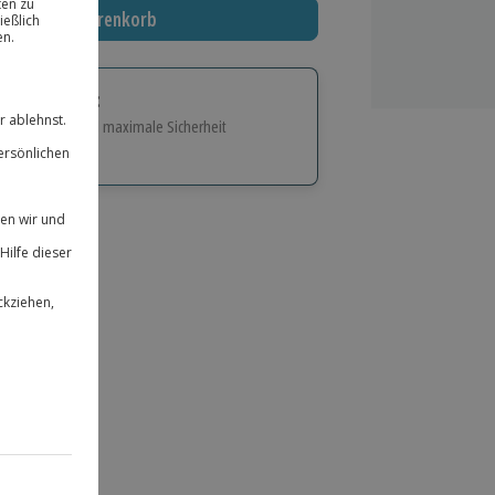
In den Warenkorb
tige Geschenk:
e Flexibilität und maximale Sicherheit
hl
bnisse.
ität
 für alle Erlebnisse einlösbar.
herheit
 & verlängerbar.