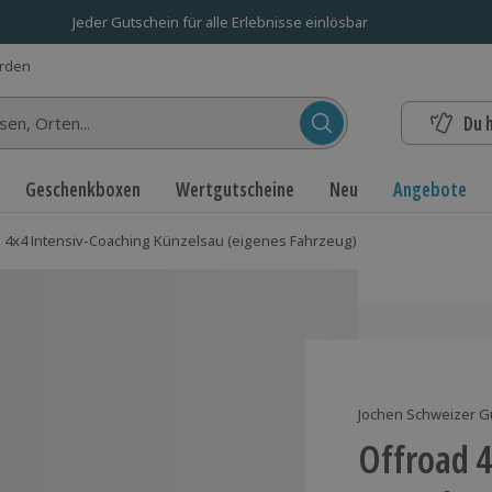
Jeder Gutschein für alle Erlebnisse einlösbar
erden
Du 
n...
Geschenkboxen
Wertgutscheine
Neu
Angebote
 4x4 Intensiv-Coaching Künzelsau (eigenes Fahrzeug)
Jochen Schweizer G
Offroad 4