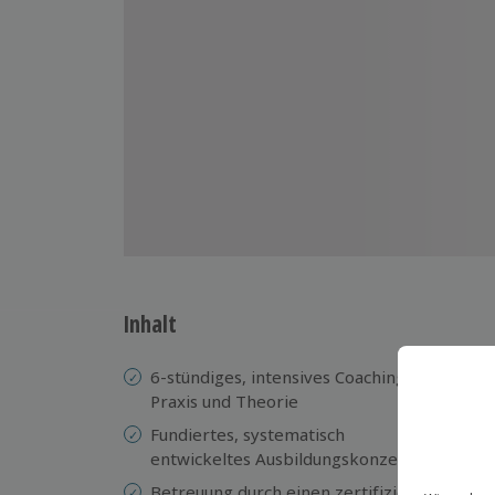
Inhalt
6-stündiges, intensives Coaching in
Um
Praxis und Theorie
we
Fundiertes, systematisch
Ha
entwickeltes Ausbildungskonzept
Se
Betreuung durch einen zertifizierten
Kr