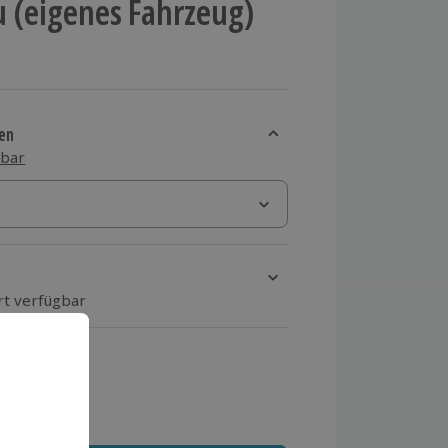
 (eigenes Fahrzeug)
en
sbar
rt verfügbar
ten Schritt einen Termin aus
 MwSt.)