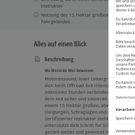
Instruktor
Nutzung des 15 Hektar großen
Fahrgeländes
Alles auf einen Blick
Beschreibung
Wo Motoren Mut beweisen
Motorensound, loser Untergrund und ech
dich beim Offroad 4x4 Intensiv-Coaching i
intensiven Stunden verbindest du solides W
dein 4x4 sicher und souverän durch schwi
einem 15 Hektar großen, abwechslungsrei
Steigungen, Schräglagen und unterschiedl
zertifizierter Instruktor steht dir dabei 
unterstützt dich Schritt für Schritt. So en
gezielt weiter und gewinnst mehr Sicherh