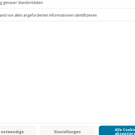
uste Bekleidung, Kopfbedeckung,
ar Wechselschuhe, geeigneter
.
Fr: 9-17 Uhr
www.b2b.jochen-schweizer.de/