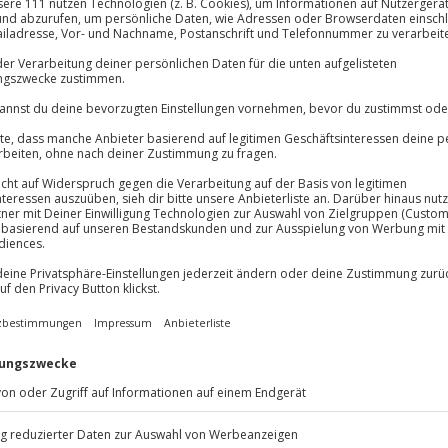
Immer das rich
Große Auswahl, voll
Große Auswa
Über 9.000 Erle
Volle Flexibil
Jeder Gutschein
Maximale Sic
te Herausforderungen erwarten
10 Jahre gültig
n Künzelsau, Hohenlohe. In sechs
issen mit viel Praxis und lernst,
eriges Gelände zu bewegen. Auf
chen Areal bewältigst du
iche Untergründe. Ein
durchgehend zur Seite und
twickelst du deine Fahrtechnik
eit am Steuer. Du erlebst puren