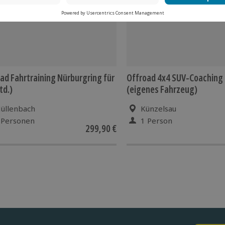
ad Fahrtraining Nürburgring für
Offroad 4x4 SUV-Coaching
td.)
(eigenes Fahrzeug)
üllenbach
Künzelsau
 Personen
1 Person
299,90 €