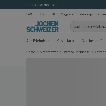
Über 9.000 Erlebnisse
FAQ
Jobs
B2B
Magazin
Erlebnispartner w
Suche nach Erlebnisse
Alle Erlebnisse
Kurzurlaub
Geschenke für
Home
/
Motorpower
/
Offroad Erlebnisse
/
Offroad
Bild 1 von 5