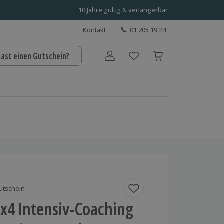
10 Jahre gültig & verlängerbar
Kontakt
01 205 19 24
hast einen Gutschein?
Benutzerkonto
utschein
x4 Intensiv-Coaching