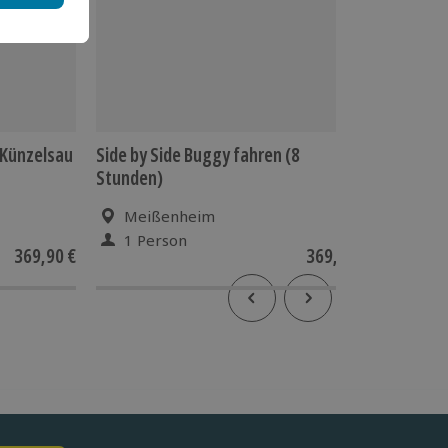
 Künzelsau
Side by Side Buggy fahren (8
Offroad
Stunden)
Künzels
Meißenheim
Künz
1 Person
1 Pe
369,90 €
369,90 €
4
(1)