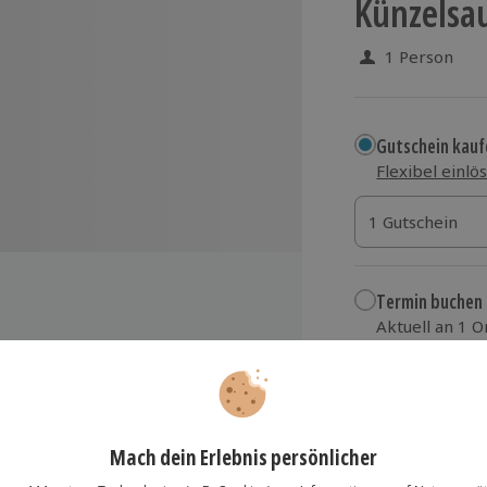
Künzelsau
1 Person
Gutschein kauf
Flexibel einlö
1 Gutschein
1 Gutschein
1 Gutschein
Termin buchen
Aktuell an 1 O
Wähle im nächs
fangreiches Handout sowie
itere Schulungsunterlagen
349,90 €
ftpflichtversicherung ohne
zzgl. Versand
(inkl.
lbstbeteiligung
aftstoff: Benzin