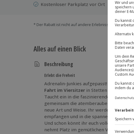
Kostenloser Parkplatz vor Ort
* Der Rabatt ist nicht auf andere Erlebnisse bei der Ein
Alles auf einen Blick
Beschreibung
Erlebt die Freheit
Adrenalin-Junkies aufgepasst! Bei der 3-
Fahrt im Viersitzer
in Stetten am Bodense
Taucht ein in die faszinierende Welt der 
gemeinsam die atemberaubende Landscha
neue Art und Weise. Ihr werdet zu Beginn
empfangen und in die spannende Welt de
Und schon könnt ihr euch voller Vorfreude
nehmt Platz im gemütlichen Viersitzer-Bu