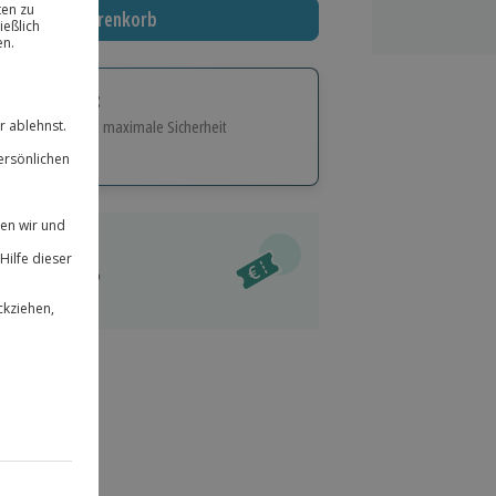
In den Warenkorb
tige Geschenk:
e Flexibilität und maximale Sicherheit
hl
bnisse.
ität
l verfügbar
 für alle Erlebnisse einlösbar.
im Warenkorb
herheit
r an
 & verlängerbar.