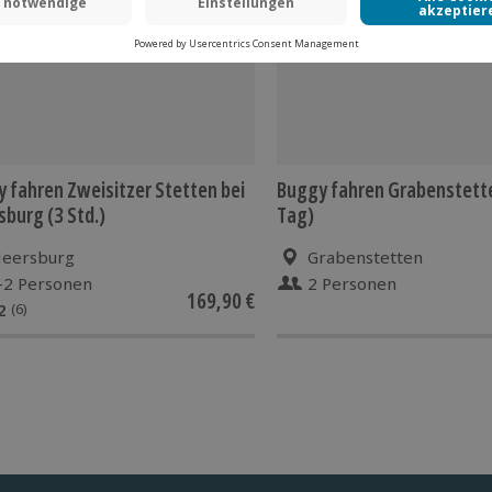
 fahren Zweisitzer Stetten bei
Buggy fahren Grabenstett
burg (3 Std.)
Tag)
eersburg
Grabenstetten
-2 Personen
2 Personen
169,90 €
2
(6)