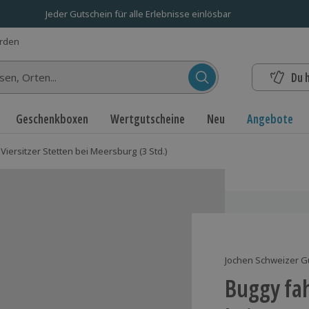
Jeder Gutschein für alle Erlebnisse einlösbar
erden
Du 
n...
Geschenkboxen
Wertgutscheine
Neu
Angebote
Viersitzer Stetten bei Meersburg (3 Std.)
Jochen Schweizer G
Buggy fah