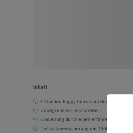
Inhalt
3 Stunden Buggy fahren am Bodensee
Unbegrenzte Freikilometer
Einweisung
durch einen erfahrenen Guide
Teilkaskoversicherung mit 1500 € Selbstbe