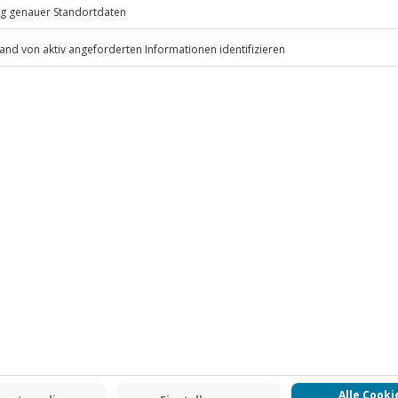
ird das Erlebnis verschoben (die
r)
.
ausweis/Reisepass
Fr: 9-17 Uhr
www.b2b.jochen-schweizer.de/
rab gesendet
 CLUB DEAL