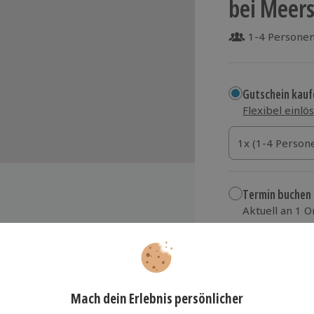
bei Meers
1-4 Persone
Gutschein kauf
Flexibel einlö
1x (1-4 Personen
1x (1-4 Person
1x (1-4 Person
Termin buchen
Aktuell an 1 O
Wähle im nächs
209,90 €
zzgl. Versand
(inkl.
teiligung