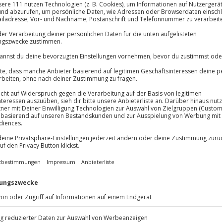
lösung übertragbar.
Details
Immer das rich
Große Auswahl, voll
Große Auswa
Über 9.000 Erle
Volle Flexibil
-15%* Club Dea
Jeder Gutschein
Direktabzug 
Maximale Sic
Melde dich hie
10 Jahre gültig
stündigen, aufregenden
Buggy-
e erlebt ihr ein Abenteuer!
Offroad-Action und erkundet
ft des Bodensees auf eine ganz
 herzlich vom Team vor Ort
r Buggy-Fahrzeuge eingeführt.
 ins Abenteuer stürzen! Ihr
ggy, spürt den Wind in euren