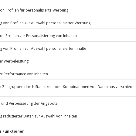
s Bodensees.
ergessliche Momente
am
Listenansicht
© OpenStreetMaps
icht
 Terminen verfügbar
 m
Jochen Schweizer
GmbH
Mühldorfstraße 8
rfassung
81671
München
eiten, außer an bundesweiten