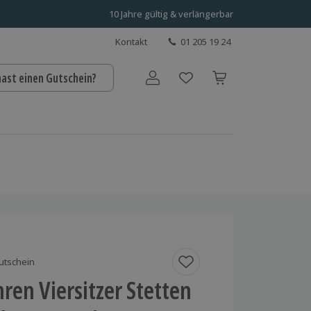
10 Jahre gültig & verlängerbar
Kontakt
01 205 19 24
hast einen Gutschein?
Benutzerkonto
utschein
ren Viersitzer Stetten