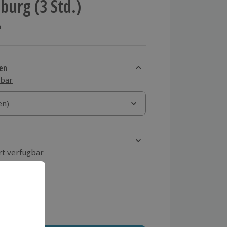
burg (3 Std.)
n
en
sbar
)
en)
en)
rt verfügbar
ten Schritt einen Termin aus
 MwSt.)