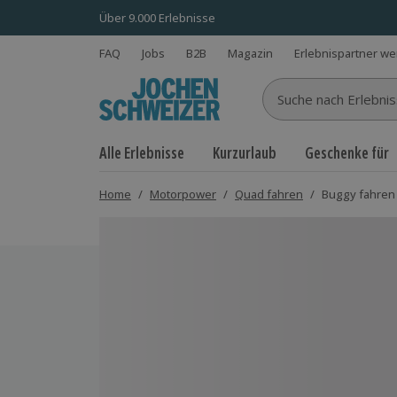
Über 9.000 Erlebnisse
FAQ
Jobs
B2B
Magazin
Erlebnispartner w
Suche nach Erlebnisse
Alle Erlebnisse
Kurzurlaub
Geschenke für
Home
/
Motorpower
/
Quad fahren
/
Buggy fahren 
Bild 1 von 4