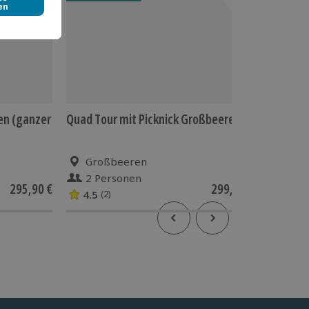
en (ganzer
Quad Tour mit Picknick Großbeeren
Segeln 
Großbeeren
Rors
2 Personen
2 P
295,90 €
299,90 €
4.5
5
(2)
(4)