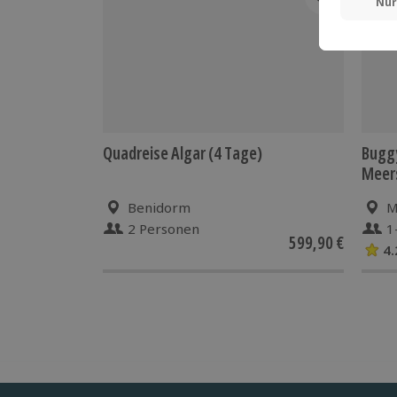
Quadreise Algar (4 Tage)
Buggy
Meers
Benidorm
M
2 Personen
1
599,90 €
4.