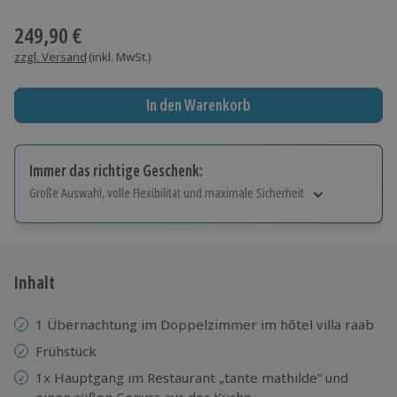
Wähle im nächsten Schritt einen Termin aus
249,90 €
zzgl. Versand
(inkl. MwSt.)
In den Warenkorb
Immer das richtige Geschenk:
Große Auswahl, volle Flexibilität und maximale Sicherheit
Große Auswahl
Über 9.000 Erlebnisse.
Volle Flexibilität
Jeder Gutschein für alle Erlebnisse einlösbar.
Inhalt
Maximale Sicherheit
10 Jahre gültig & verlängerbar.
1 Übernachtung im Doppelzimmer im hôtel villa raab
Frühstück
1x Hauptgang im Restaurant „tante mathilde“ und
einen süßen Genuss aus der Küche