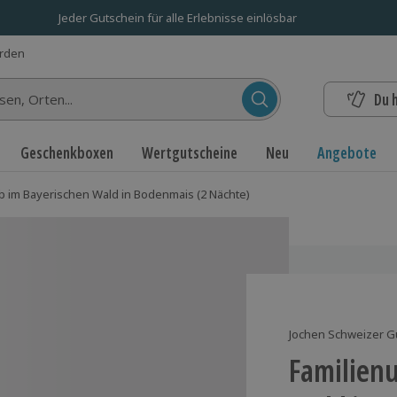
Jeder Gutschein für alle Erlebnisse einlösbar
erden
Du 
n...
Geschenkboxen
Wertgutscheine
Neu
Angebote
b im Bayerischen Wald in Bodenmais (2 Nächte)
Jochen Schweizer G
Familienu