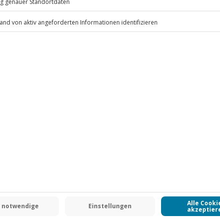
ten pro Person/Nacht an (die
 inbegriffen
.
Fr: 9-17 Uhr
www.b2b.jochen-schweizer.de/
-15% CLUB DEAL