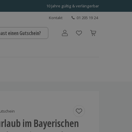
10 Jahre gültig & verlängerbar
Kontakt
01 205 19 24
hast einen Gutschein?
Benutzerkonto
utschein
rlaub im Bayerischen