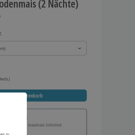
Bodenmais (2 Nächte)
n
r
)
en)
en)
 MwSt.)
In den Warenkorb
tige Geschenk:
e Flexibilität und maximale Sicherheit