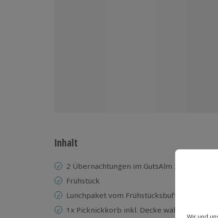
Inhalt
2 Übernachtungen im GutsAlm Zimmer in d
Frühstück
Lunchpaket vom Frühstücksbuffet
1x Picknickkorb inkl. Decke während des Au