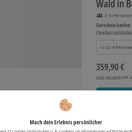
Wald in 
2-4 Persone
Gutschein kaufen
Flexibel einlösba
1x (2-4 Personen
1x (2-4 Person
1x (2-4 Person
359,90 €
zzgl. Versand
(inkl.
er GutsAlm Harlachberg
Immer das rich
Große Auswahl, voll
fenthalts