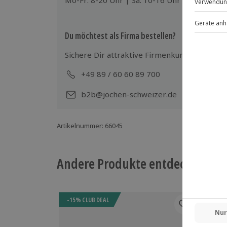
Mo-Fr: 8-20 Uhr | Sa: 10-16 Uhr
Für die lokale Steuer fallen Zusatzkos
Kinder im Zimmer der Eltern
Kosten sind vor Ort zu begleichen)
Parkplatz
Hin- und Rückreise sind im Preis nicht
Du möchtest als Firma bestellen?
Sichere Dir attraktive Firmenkunden Vorteile
+49 89 / 60 60 89 700
Mo-
b2b@jochen-schweizer.de
Artikelnummer
:
66045
Andere Produkte entdecken
-15% CLUB DEAL