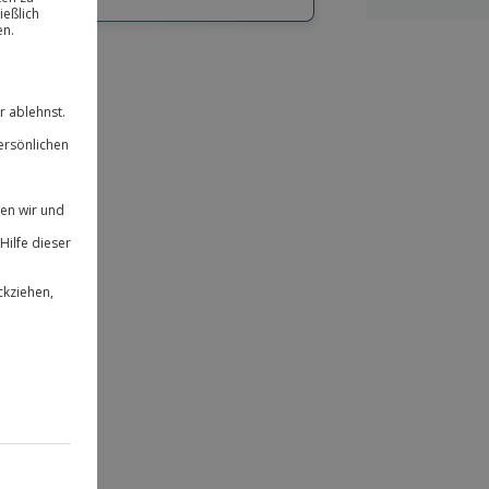
hl
bnisse.
ität
 für alle Erlebnisse einlösbar.
herheit
 & verlängerbar.