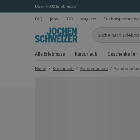
Über 9.000 Erlebnisse
FAQ
Jobs
B2B
Magazin
Erlebnispartner w
Suche nach Erlebnisse
Alle Erlebnisse
Kurzurlaub
Geschenke für
Home
/
Kurzurlaub
/
Familienurlaub
/
Familienurlau
Bild 1 von 8