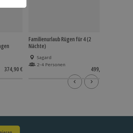
Familienurlaub Rügen für 4 (2
Urlaub m
agen
Nächte)
Nächte)
Sagard
Bad
2-4 Personen
2 P
374,90 €
499,90 €
3.5
(
nieren