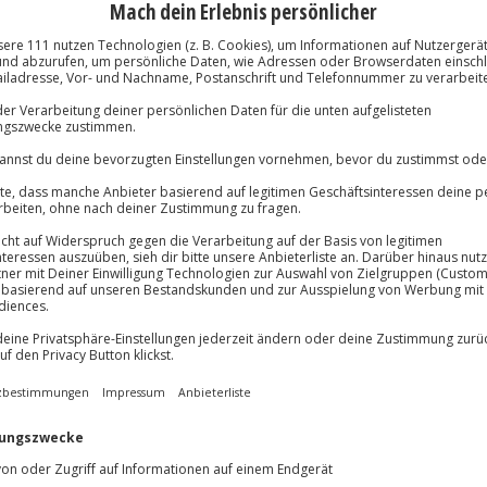
lösung übertragbar.
Details
Immer das rich
Große Auswahl, voll
Große Auswa
Über 9.000 Erle
Volle Flexibil
-15%* Club Dea
Jeder Gutschein
Direktabzug 
Maximale Sic
Melde dich hie
10 Jahre gültig
sem Urlaub mit Hund im Harz für
auf euch und euren Vierbeiner. Im
n leckeres Frühstücksbuffet. Auch
 Hundesnack, einem Napf und
kt startet ihr in ein
Outdoor-
ne Mischung aus Schnitzeljagd
fchen gefragt! Begebt euch auf
ntdeckt Bad Harzburg.