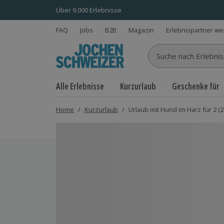
Über 9.000 Erlebnisse
FAQ
Jobs
B2B
Magazin
Erlebnispartner w
Suche nach Erlebnisse
Alle Erlebnisse
Kurzurlaub
Geschenke für
Home
/
Kurzurlaub
/
Urlaub mit Hund im Harz für 2 (
Bild 1 von 8