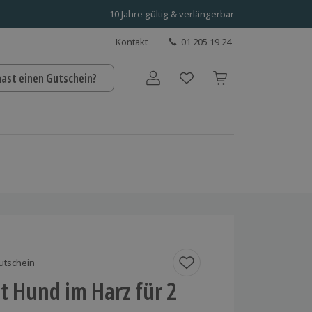
10 Jahre gültig & verlängerbar
Kontakt
01 205 19 24
hast einen Gutschein?
Benutzerkonto
utschein
t Hund im Harz für 2