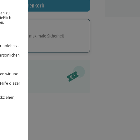
In den Warenkorb
tige Geschenk:
e Flexibilität und maximale Sicherheit
hl
bnisse.
ität
l verfügbar
 für alle Erlebnisse einlösbar.
im Warenkorb
herheit
r an
 & verlängerbar.