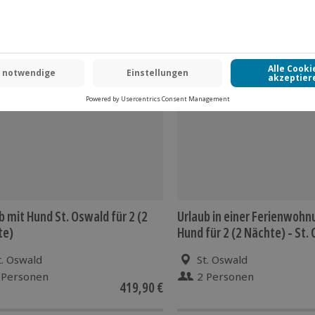
-15% CLUB DEAL
b mit Hund St. Oswald für 2 (2
Urlaub in einer Ferienwohn
te)
Hund für 2 (2 Nächte) - St.
t. Oswald
St. Oswald
 Personen
2 Personen
419,90 €