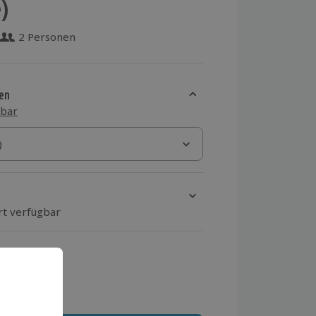
)
2 Personen
 aus 13 Bewertungen
en
sbar
)
)
rt verfügbar
ten Schritt einen Termin aus
 MwSt.)