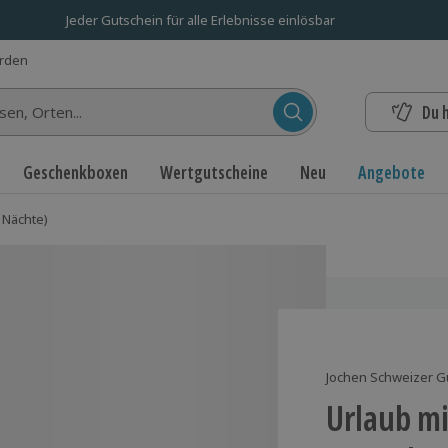
Jeder Gutschein für alle Erlebnisse einlösbar
erden
Du 
n...
Geschenkboxen
Wertgutscheine
Neu
Angebote
2 Nächte)
Jochen Schweizer G
Urlaub mi