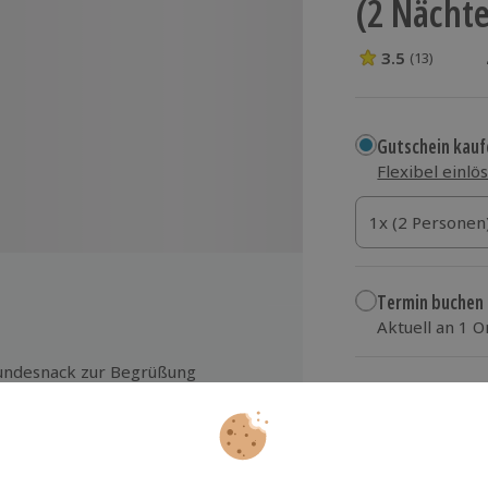
(2 Nächte
3.5
(13)
3.5 Sterne von 5
Gutschein kauf
Flexibel einlö
1x (2 Personen)
1x (2 Personen
1x (2 Personen
Termin buchen
Aktuell an 1 O
Wähle im nächs
ndesnack zur Begrüßung
372,90 €
apf & Hundedecke
plore Game (Outdoor Escape-
zzgl. Versand
(inkl.
om und Schnitzeljagd kombiniert
Teilnahme mit Hund möglich)