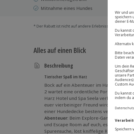
Mitnahme eines Hundes
* Der Rabatt ist nicht auf andere Erlebnisse bei der Ein
Alles auf einen Blick
Beschreibung
Tierischer Spaß im Harz
Bock auf ein Abenteuer im Harz? Bei die
2 wartet eine ordentliche Portion Action 
Harz Hotel und Spa Seela verkostet ihr ei
euer vierbeiniger Freund wird mit einem
einer Hundedecke bestens versorgt. Gestär
Abenteuer
: Beim Explore-Game wartet ei
und Escape Room auf euch, es ist also Köp
Spurensuche, löst kniffelige Rätsel und e