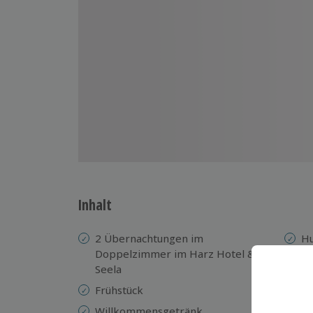
Inhalt
2 Übernachtungen im
Hu
Doppelzimmer im Harz Hotel & Spa
N
Seela
Ex
Frühstück
Ro
Willkommensgetränk
/ 