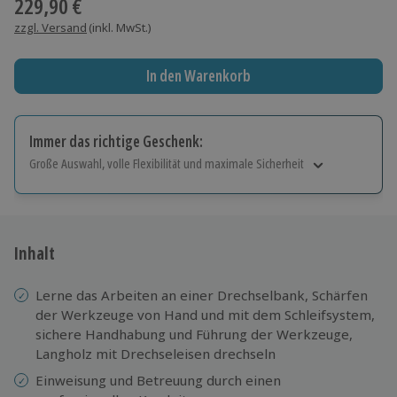
229,90 €
zzgl. Versand
(inkl. MwSt.)
In den Warenkorb
Immer das richtige Geschenk:
Große Auswahl, volle Flexibilität und maximale Sicherheit
Große Auswahl
Über 9.000 Erlebnisse.
Volle Flexibilität
Jeder Gutschein für alle Erlebnisse einlösbar.
Inhalt
Maximale Sicherheit
10 Jahre gültig & verlängerbar.
Lerne das Arbeiten an einer Drechselbank, Schärfen
der Werkzeuge von Hand und mit dem Schleifsystem,
sichere Handhabung und Führung der Werkzeuge,
Langholz mit Drechseleisen drechseln
Einweisung und Betreuung durch einen