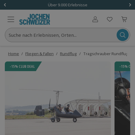
Über 9.000 Erlebnisse
Benutzerkonto
Suche nach Erlebnissen, Orten...
Home
/
Fliegen & Fallen
/
Rundflug
/
Tragschrauber Rundflug Bad
-15% CLUB DEAL
-15% CLU