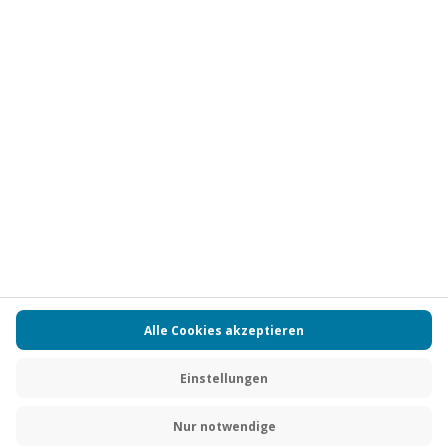
Vertrag widerrufen
FAQs
Kontakt
Zahlungsarten
Über uns
Magazin
Jobs
Partnerprogramm
Versand und Lieferung
Presse
AGB
Cookie Einstellungen
Datenschutz
Nutzungsbedingungen
Online-Marktplatz
Barrierefreiheit
Compliance
Impressum
RECHNUNG