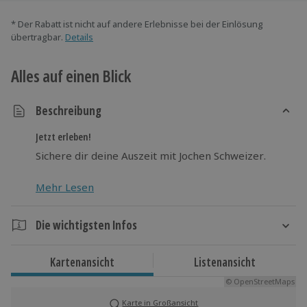
* Der Rabatt ist nicht auf andere Erlebnisse bei der Einlösung
übertragbar.
Details
Alles auf einen Blick
Beschreibung
Jetzt erleben!
Sichere dir deine Auszeit mit Jochen Schweizer.
Mehr Lesen
Die wichtigsten Infos
Dauer
Kartenansicht
Listenansicht
Gesamtdauer: ca. 1,5 Stunden
© OpenStreetMaps
Reine Flugdauer: ca. 1 Stunde
Karte in Großansicht