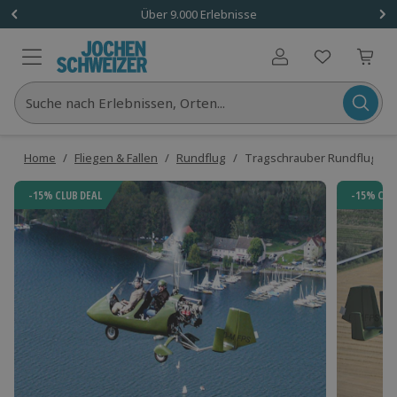
Über 9.000 Erlebnisse
Benutzerkonto
Suche nach Erlebnissen, Orten...
Home
/
Fliegen & Fallen
/
Rundflug
/
Tragschrauber Rundflug Bür
-15% CLUB DEAL
-15% CLU