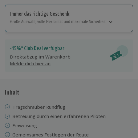
Immer das richtige Geschenk:
Große Auswahl, volle Flexibilität und maximale Sicherheit
Große Auswahl
Über 9.000 Erlebnisse.
Volle Flexibilität
-15%* Club Deal verfügbar
Jeder Gutschein für alle Erlebnisse einlösbar.
Direktabzug im Warenkorb
Maximale Sicherheit
Melde dich hier an
10 Jahre gültig & verlängerbar.
Inhalt
Tragschrauber Rundflug
Betreuung durch einen erfahrenen Piloten
Einweisung
Gemeinsames Festlegen der Route