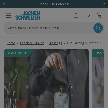
Über 9.000 Erlebnisse
Benutzerkonto
Suche nach Erlebnissen, Orten...
Home
/
Essen & Trinken
/
Tastings
/
Gin Tasting München (8 Pr
-15% CLUB DEAL
-15% CLU