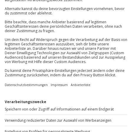
Du hast noch Fragen?
Teilnahmebedingungen
Mindestalter: 18 Jahre
01 205 19 24
Teilnehmer
Kontakt & FAQ
Gutschein gültig für 1 Person
Gruppengröße: 8-25 Personen
Jochen Schweizer
GmbH
Mühldorfstraße 8
81671
München
Du erreichst uns telefonisch zu folgenden Zeiten,
außer an bundesweiten Feiertagen:
Mo-Fr: 8-20 Uhr | Sa: 10-16 Uhr
Du möchtest als Firma bestellen?
Sichere Dir attraktive Firmenkunden Vorteile.
+49 89 / 60 60 89 700