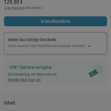
129,90 €
zzgl. Versand
(inkl. MwSt.)
In den Warenkorb
Immer das richtige Geschenk:
Große Auswahl, volle Flexibilität und maximale Sicherheit
Große Auswahl
Über 9.000 Erlebnisse.
Volle Flexibilität
-15%* Club Deal verfügbar
Jeder Gutschein für alle Erlebnisse einlösbar.
Direktabzug im Warenkorb
Maximale Sicherheit
Melde dich hier an
10 Jahre gültig & verlängerbar.
Inhalt