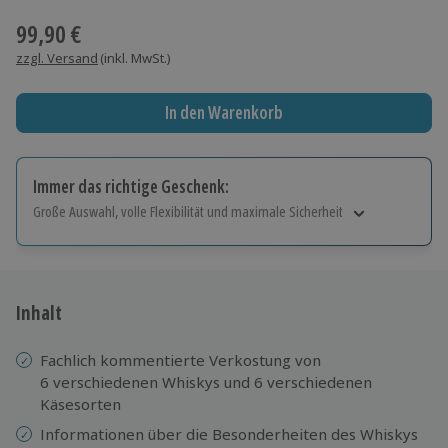
99,90 €
zzgl. Versand
(inkl. MwSt.)
In den Warenkorb
Immer das richtige Geschenk:
Große Auswahl, volle Flexibilität und maximale Sicherheit
Große Auswahl
Über 9.000 Erlebnisse.
Volle Flexibilität
Jeder Gutschein für alle Erlebnisse einlösbar.
Inhalt
Maximale Sicherheit
10 Jahre gültig & verlängerbar.
Fachlich kommentierte Verkostung von
6 verschiedenen Whiskys und 6 verschiedenen
Käsesorten
Informationen über die Besonderheiten des Whiskys