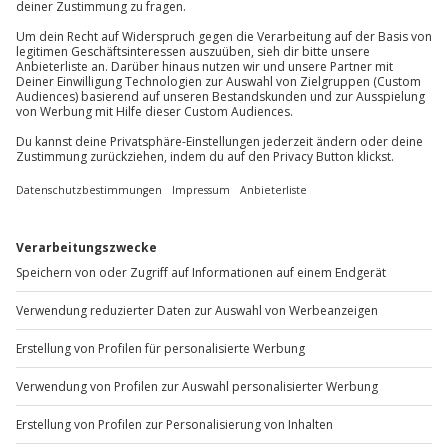
81671
München
Du erreichst uns telefonisch zu folgenden Zeiten,
außer an bundesweiten Feiertagen:
Mo-Fr: 8-20 Uhr | Sa: 10-16 Uhr
Du möchtest als Firma bestellen?
Sichere Dir attraktive Firmenkunden Vorteile.
+49 89 / 60 60 89 700
Mo-Fr: 9-17 Uhr
b2b@jochen-schweizer.de
www.b2b.jochen-schweizer.de/
Artikelnummer
:
60617