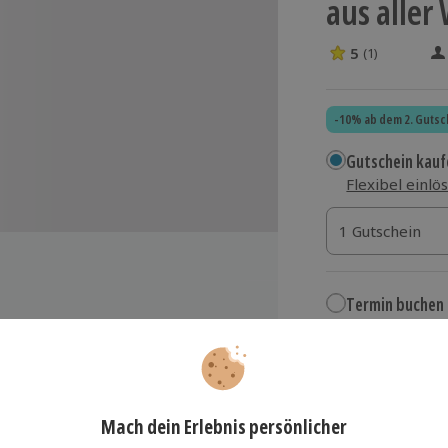
aus aller
5
(1)
5 Sterne von 5 
-10% ab dem 2. Gutsc
Gutschein kauf
Flexibel einlö
1 Gutschein
1 Gutschein
1 Gutschein
Termin buchen
Aktuell an 1 O
rschiedenen Whiskys aus aller
Wähle im nächs
69,90 €
e Besonderheiten des Whiskys
zzgl. Versand
(inkl.