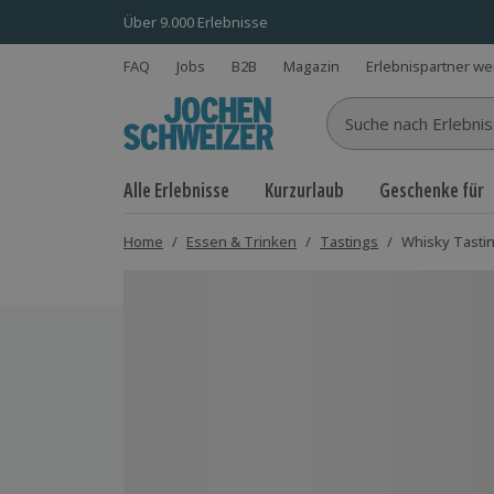
Über 9.000 Erlebnisse
FAQ
Jobs
B2B
Magazin
Erlebnispartner w
Suche nach Erlebnisse
Alle Erlebnisse
Kurzurlaub
Geschenke für
Home
/
Essen & Trinken
/
Tastings
/
Whisky Tastin
Bild 1 von 5