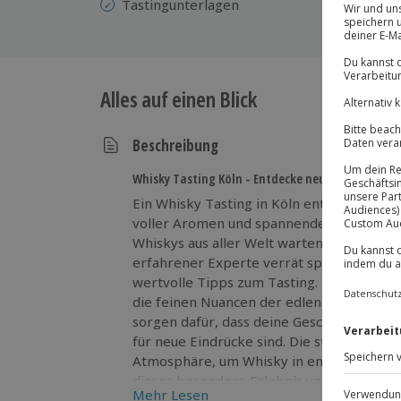
Tastingunterlagen
Alles auf einen Blick
Beschreibung
Whisky Tasting Köln - Entdecke neue Aromen
Ein Whisky Tasting in Köln entführt dich 
voller Aromen und spannender Geschicht
Whiskys aus aller Welt warten darauf, von
erfahrener Experte verrät spannende Deta
wertvolle Tipps zum Tasting. Mit jedem S
die feinen Nuancen der edlen Tropfen. W
sorgen dafür, dass deine Geschmackskno
für neue Eindrücke sind. Die stilvolle Loca
Atmosphäre, um Whisky in entspannter Ru
dieses besondere Erlebnis und sichere dir 
Mehr Lesen