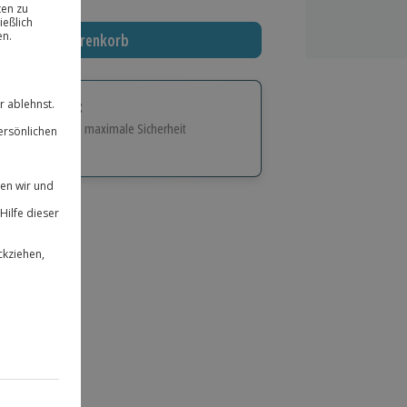
In den Warenkorb
tige Geschenk:
e Flexibilität und maximale Sicherheit
hl
bnisse.
ität
 für alle Erlebnisse einlösbar.
herheit
 & verlängerbar.