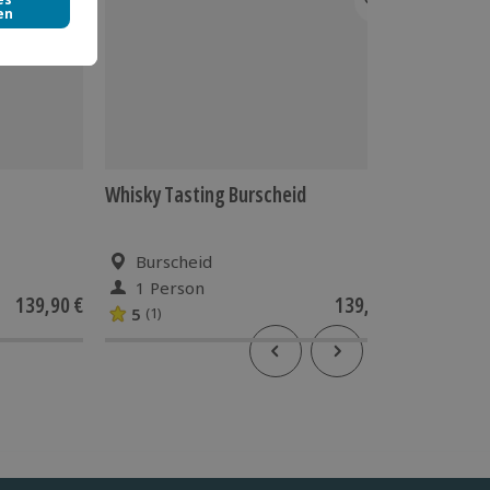
Whisky Tasting Burscheid
Whisky 
aus alle
Burscheid
Düss
1 Person
1 Pe
139,90 €
139,90 €
5
(1)