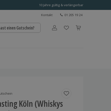
10 Jahre gültig & verlängerbar
Kontakt
01 205 19 24
hast einen Gutschein?
Benutzerkonto
utschein
sting Köln (Whiskys