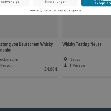
ostung von Deutschem Whisky
Whisky Tasting Neuss
arsulm
eckarsulm
Neuss
 Person
1 Person
54,90 €