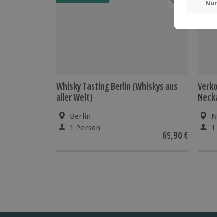
Whisky Tasting Berlin (Whiskys aus
Verk
aller Welt)
Neck
Berlin
N
1 Person
1
69,90 €