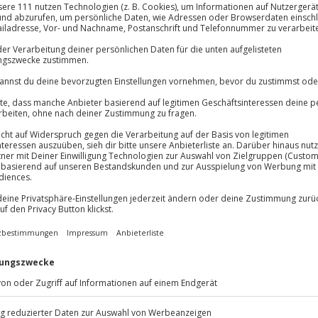
Immer das rich
Große Auswahl, voll
Große Auswa
Über 9.000 Erle
in ein aufregendes Abenteuer
Volle Flexibil
en. Sechs außergewöhnliche
Jeder Gutschein
 dir probiert zu werden. Ein
Maximale Sic
ils zur Herstellung und gibt
10 Jahre gültig
chluck wächst dein Wissen über
asser und passende Snacks
spen zwischen den Proben bereit
tion bietet die perfekte
nde zu genießen. Gönn dir
jetzt deinen Platz!