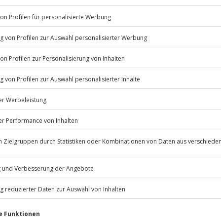
Listenansicht
erfügbar
© OpenStreetMaps
icht
rfassung
Jochen Schweizer
GmbH
Mühldorfstraße 8
81671
München
eiten, außer an bundesweiten