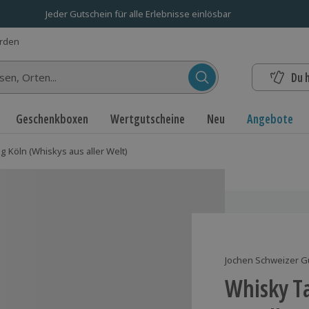
Jeder Gutschein für alle Erlebnisse einlösbar
erden
Du 
n...
Geschenkboxen
Wertgutscheine
Neu
Angebote
g Köln (Whiskys aus aller Welt)
Jochen Schweizer G
Whisky Ta