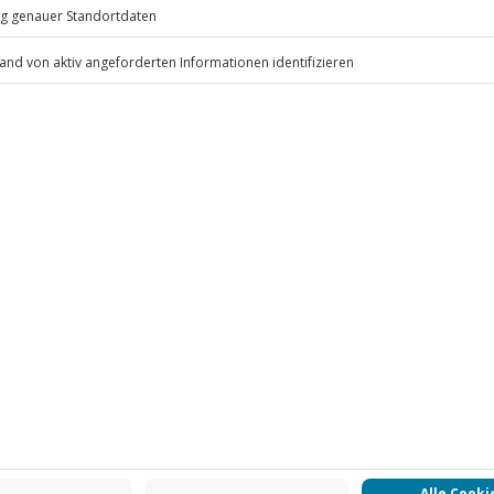
.
Fr: 9-17 Uhr
www.b2b.jochen-schweizer.de/