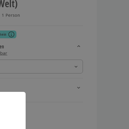
 Welt)
1 Person
aus 1 Bewertungen
hein
en
sbar
rt verfügbar
ten Schritt einen Termin aus
 MwSt.)