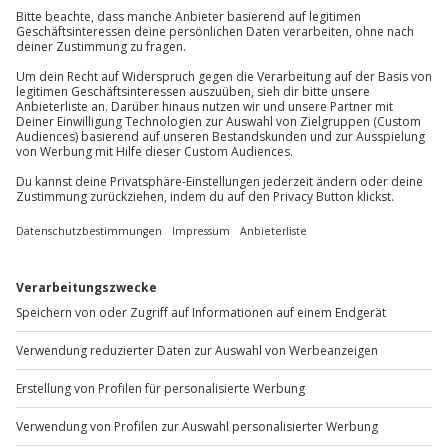
Jochen Schweizer
GmbH
Mühldorfstraße 8
81671
München
Du erreichst uns telefonisch zu folgenden Zeiten,
außer an bundesweiten Feiertagen:
Mo-Fr: 8-20 Uhr | Sa: 10-16 Uhr
Du möchtest als Firma bestellen?
Sichere Dir attraktive Firmenkunden Vorteile.
+49 89 / 60 60 89 700
Mo-Fr: 9-17 Uhr
b2b@jochen-schweizer.de