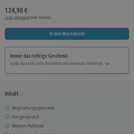
124,90 €
zzgl. Versand
(inkl. MwSt.)
In den Warenkorb
Immer das richtige Geschenk:
Große Auswahl, volle Flexibilität und maximale Sicherheit
Große Auswahl
Über 9.000 Erlebnisse.
Volle Flexibilität
Jeder Gutschein für alle Erlebnisse einlösbar.
Inhalt
Maximale Sicherheit
10 Jahre gültig & verlängerbar.
Begrüßungsgetränk
Vorgespräch
Blüten-Fußbad