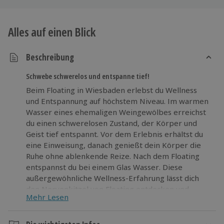
Alles auf einen Blick
Beschreibung
Schwebe schwerelos und entspanne tief!
Beim Floating in Wiesbaden erlebst du Wellness
und Entspannung auf höchstem Niveau. Im warmen
Wasser eines ehemaligen Weingewölbes erreichst
du einen schwerelosen Zustand, der Körper und
Geist tief entspannt. Vor dem Erlebnis erhältst du
eine Einweisung, danach genießt dein Körper die
Ruhe ohne ablenkende Reize. Nach dem Floating
entspannst du bei einem Glas Wasser. Diese
außergewöhnliche Wellness-Erfahrung lässt dich
den Nervenkitzel von Floating entdecken und
Mehr Lesen
bietet dir eine Oase der Ruhe mitten in Wiesbaden,
nahe dem Kurpark mit kostenlosen Parkplätzen
direkt vor Ort. Erlebe beim Floating in Wiesbaden