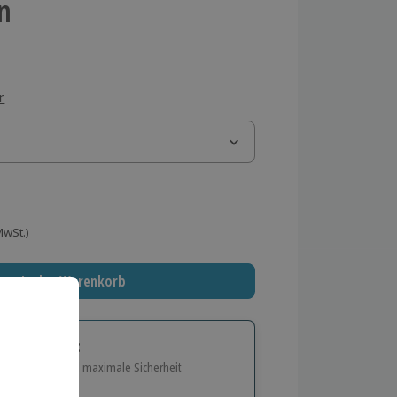
n
r
 MwSt.)
In den Warenkorb
tige Geschenk:
e Flexibilität und maximale Sicherheit