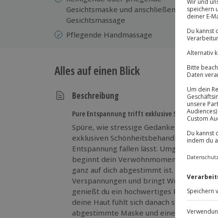
Gesichtsmaske und anschließende
N
Gesichtsmassage
Pflegende Handmassage
Alles auf einen Blick
Beschreibung
Pure Entspannung trifft exklusive Schönheit in D
Spüre, wie stressige Gedanken von dir abf
exklusiven Schönheitsbehandlung für Frau
Entspannung fallen lässt. Umgeben von ei
beginnt dein Verwöhnmoment mit einem i
ganz auf dich abgestimmt ist. Eine sanft
Verspannungen und bringt Wohlbefinden i
genießt du ein hochwertiges Peeling für G
deine Haut fühlt sich danach sichtbar glat
abgestimmte Maske und eine entspannte G