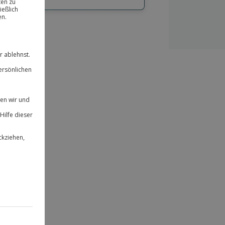
hl
bnisse.
ität
 für alle Erlebnisse einlösbar.
herheit
 & verlängerbar.