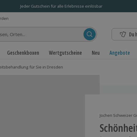
Jeder Gutschein für alle Erlebnisse einlösbar
erden
Du 
n...
Geschenkboxen
Wertgutscheine
Neu
Angebote
itsbehandlung für Sie in Dresden
Jochen Schweizer G
Schönhei