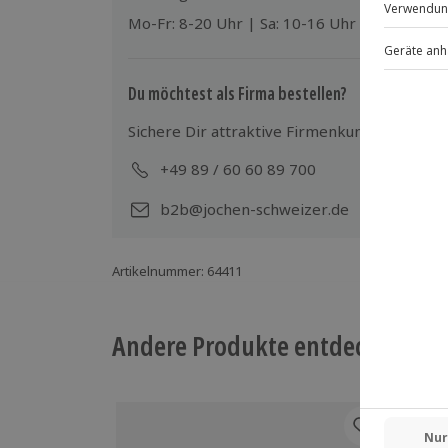
Wird gestellt: Bademantel, Badeschuhe
Mo-Fr: 8-20 Uhr | Sa: 10-16 Uhr
Bodylotion
Teilnehmer
Du möchtest als Firma bestellen?
Gutschein gültig für 1 Person
Sichere Dir attraktive Firmenkunden Vorteile
+49 89 / 60 60 89 700
Mo-
b2b@jochen-schweizer.de
Artikelnummer
:
64411
Andere Produkte entdecken
-15%