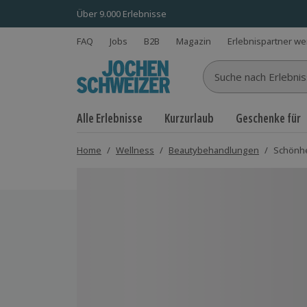
Über 9.000 Erlebnisse
FAQ
Jobs
B2B
Magazin
Erlebnispartner w
Suche nach Erlebnisse
Alle Erlebnisse
Kurzurlaub
Geschenke für
Home
/
Wellness
/
Beautybehandlungen
/
Schönhe
Bild 1 von 5