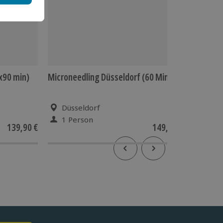
x90 min)
Microneedling Düsseldorf (60 Min.)
Paar Fl
Düsseldorf
Ham
1 Person
2 P
139,90 €
149,90 €
5
(1)