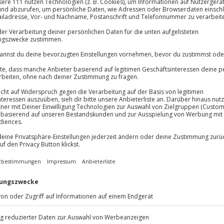
Große Auswa
achruhe
Über 9.000 Erle
Volle Flexibil
Jeder Gutschein
Maximale Sic
10 Jahre gültig
resden
allen, während du dich bei der
en in Dresden in pure
ner stilvollen Atmosphäre
ndividuellen Vorgespräch, das
e Nacken-Schulter-Massage lockert
n jeden Muskel. Anschließend
esicht, Hals und Dekolleté –
ter und frischer an. Eine perfekt
esichtsmassage lassen dich tief