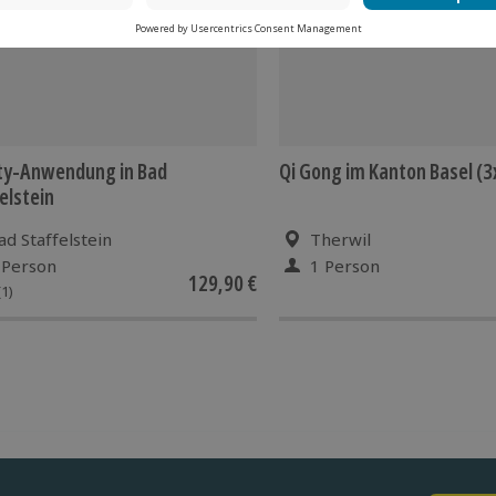
ty-Anwendung in Bad
Qi Gong im Kanton Basel (3
elstein
ad Staffelstein
Therwil
 Person
1 Person
129,90 €
(1)