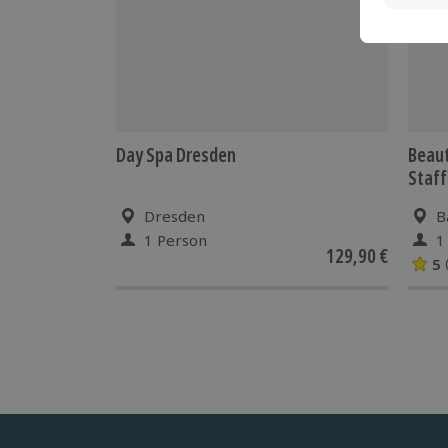
Day Spa Dresden
Beau
Staff
Dresden
B
1 Person
1
129,90 €
5