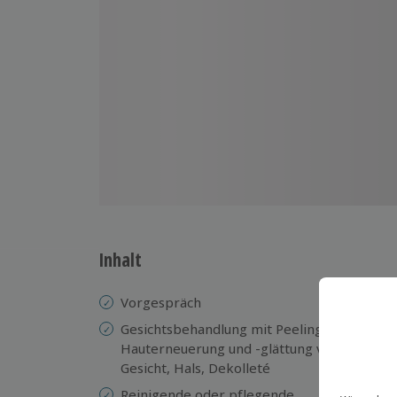
Inhalt
Vorgespräch
Pü
ar
Gesichtsbehandlung mit Peeling zur
Hauterneuerung und -glättung von
Zu
Gesicht, Hals, Dekolleté
Er
ge
Reinigende oder pflegende