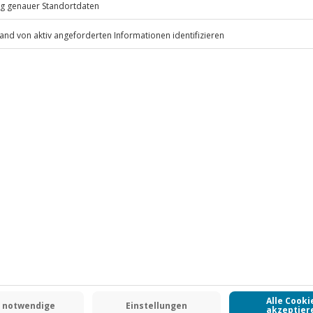
, Handtücher, Föhn, Duschgel,
.
Fr: 9-17 Uhr
www.b2b.jochen-schweizer.de/
 CLUB DEAL