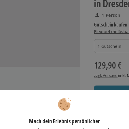
in Dresde
1 Person
Gutschein kaufen
Flexibel einlösba
1 Gutschein
1 Gutschein
1 Gutschein
129,90 €
zzgl. Versand
(inkl.
rovel Tea, Cookies, erfrischendes
omatisiertes Wasser
Immer das rich
gang zur Saunawelt mit
Große Auswahl, voll
lebnisduschen und historisch
mütlicher Ruhelounge