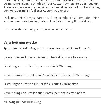
Du möchtest als Firma bestellen?
Sichere Dir attraktive Firmenkunden Vorteile.
+49 89 / 60 60 89 700
Mo-Fr: 9-17 Uhr
b2b@jochen-schweizer.de
www.b2b.jochen-schweizer.de/
Artikelnummer
:
61115
Andere Produkte entdecken