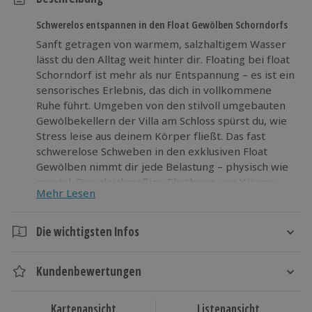
Schwerelos entspannen in den Float Gewölben Schorndorfs
Sanft getragen von warmem, salzhaltigem Wasser
lässt du den Alltag weit hinter dir. Floating bei float
Schorndorf ist mehr als nur Entspannung – es ist ein
sensorisches Erlebnis, das dich in vollkommene
Ruhe führt. Umgeben von den stilvoll umgebauten
Gewölbekellern der Villa am Schloss spürst du, wie
Stress leise aus deinem Körper fließt. Das fast
schwerelose Schweben in den exklusiven Float
Gewölben nimmt dir jede Belastung – physisch wie
mental. Der gleichmäßige Rhythmus von Wärme,
Mehr Lesen
Stille und Leichtigkeit verleiht dir neue Klarheit und
Energie. Lass dich ein auf diese außergewöhnliche
Auszeit mitten im Remstal und finde deine innere
Die wichtigsten Infos
Balance neu. Mach dich bereit für ein Erlebnis, das
Dauer
dich nachhaltig bewegt!
Kundenbewertungen
Gesamtdauer: ca. 90 Minuten
Reine Erlebnisdauer: ca. 60 Minuten
Kartenansicht
Listenansicht