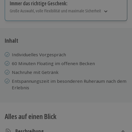
Immer das richtige Geschenk:
Große Auswahl, volle Flexibilität und maximale Sicherheit
Große Auswahl
Über 9.000 Erlebnisse.
Volle Flexibilität
Jeder Gutschein für alle Erlebnisse einlösbar.
Inhalt
Maximale Sicherheit
10 Jahre gültig & verlängerbar.
Individuelles Vorgespräch
60 Minuten Floating im offenen Becken
Nachruhe mit Getränk
Entspannungszeit im besonderen Ruheraum nach dem
Erlebnis
Alles auf einen Blick
Beschreibung