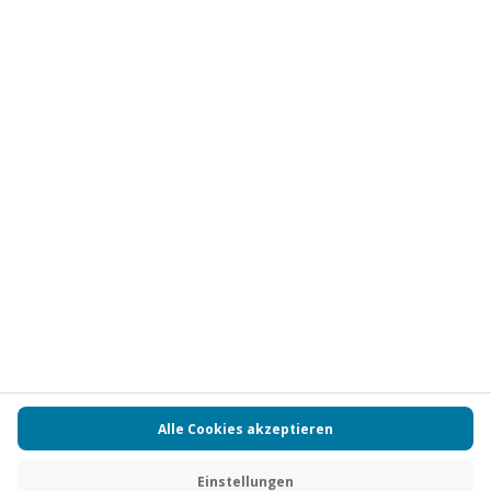
Abonnieren
Vertrag widerrufen
FAQs
Kontakt
Zahlungsarten
Über uns
Magazin
Jobs
Partnerprogramm
Versand und Lieferung
Presse
AGB
Cookie Einstellungen
Datenschutz
Nutzungsbedingungen
Online-Marktplatz
Barrierefreiheit
Compliance
Impressum
RECHNUNG