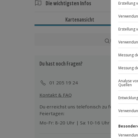
Die wichtigsten Infos
Dauer
Kartenansicht
Plane insgesamt rund 1,5 Stunden ein. Di
Minuten.
Karte in Großans
Verfügbarkeit / Termine
Ganzjährig zu bestimmten Terminen verf
Du hast noch Fragen?
Teilnahmebedingungen
Ein normaler physischer und psychischer 
01 205 19 24
Kontakt & FAQ
Ausrüstung & Kleidung
Bitte bringe Badebekleidung und Badesch
Du erreichst uns telefonisch zu folgenden Z
Handtücher und Duschgel werden vor Ort g
Feiertagen:
Mo-Fr: 8-20 Uhr | Sa: 10-16 Uhr
Teilnehmer
Der Gutschein ist gültig für 1 Person.