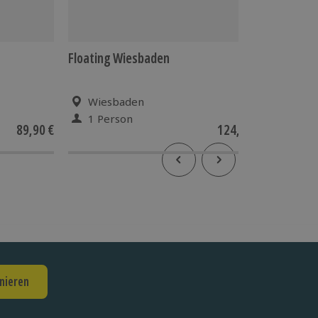
Floating Wiesbaden
Floating
Wiesbaden
Frei
1 Person
2 P
89,90 €
124,90 €
4.6
(5
nieren