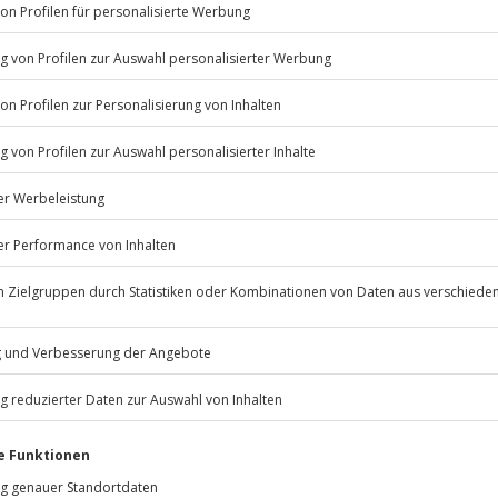
Listenansicht
e reine Schwebezeit beträgt 60
© OpenStreetMaps
icht
ügbar.
Zustand wird vorausgesetzt.
Jochen Schweizer
GmbH
Mühldorfstraße 8
81671
München
uhe zu deinem Erlebnis mit.
eiten, außer an bundesweiten
estellt.