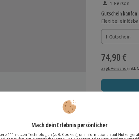
1 Person
Gutschein kaufen
Flexibel einlösba
1 Gutschein
1 Gutschein
1 Gutschein
74,90 €
zzgl. Versand
(inkl.
Immer das rich
Große Auswahl, voll
Große Auswa
lösung übertragbar.
Details
Über 9.000 Erle