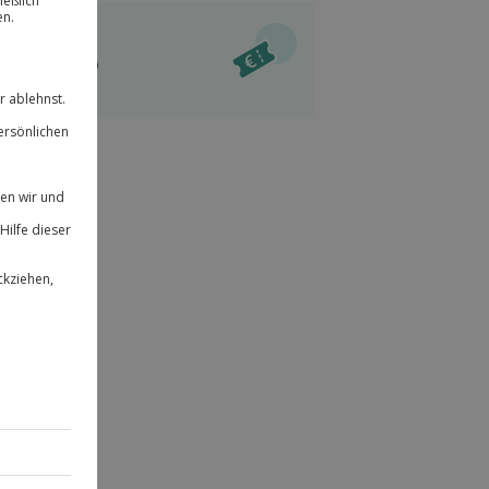
ität
l verfügbar
 für alle Erlebnisse einlösbar.
im Warenkorb
herheit
r an
 & verlängerbar.