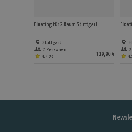
Floating für 2 Raum Stuttgart
Float
Stuttgart
H
2 Personen
2
139,90 €
4.4
4.
(8)
Newslet