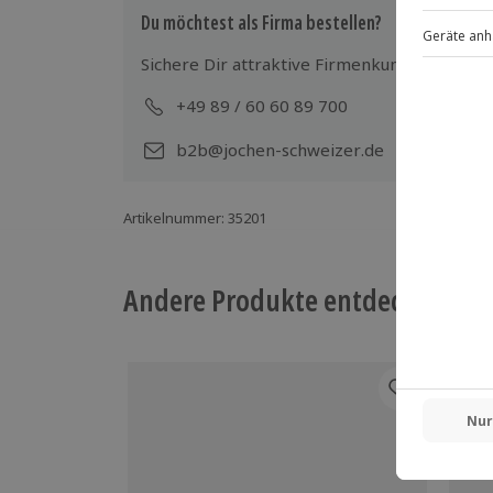
Du möchtest als Firma bestellen?
Sichere Dir attraktive Firmenkunden Vorteile
+49 89 / 60 60 89 700
Mo-
b2b@jochen-schweizer.de
Artikelnummer
:
35201
Andere Produkte entdecken