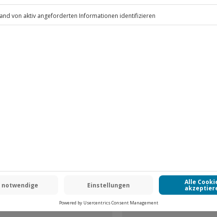
.
Fr: 9-17 Uhr
www.b2b.jochen-schweizer.de/