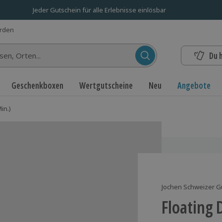
Jeder Gutschein für alle Erlebnisse einlösbar
erden
Du 
n...
Geschenkboxen
Wertgutscheine
Neu
Angebote
in.)
Jochen Schweizer G
Floating 