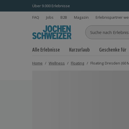
Über 9.000 Erlebnisse
FAQ
Jobs
B2B
Magazin
Erlebnispartner w
Suche nach Erlebnisse
Alle Erlebnisse
Kurzurlaub
Geschenke für
Home
/
Wellness
/
Floating
/
Floating Dresden (60 M
Bild 1 von 5