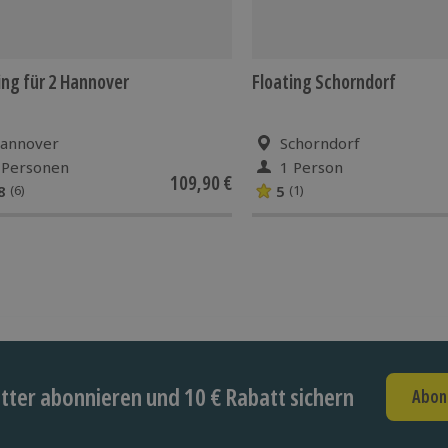
ing für 2 Hannover
Floating Schorndorf
annover
Schorndorf
 Personen
1 Person
109,90 €
8
5
(6)
(1)
ter abonnieren und 10 € Rabatt sichern
Abon