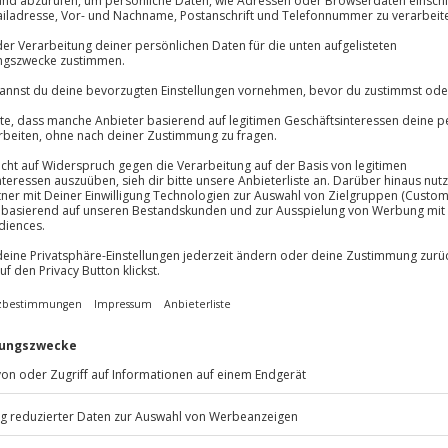
Volle Flexibil
-15%* Club Dea
Jeder Gutschein
Direktabzug 
Maximale Sic
Melde dich hie
10 Jahre gültig
ektischen Alltag zu entkommen
g einzutauchen? Floating in
ich sein. Tauche ein in ein
 so salzhaltig wie das Tote Meer.
relosigkeit, während du mühelos
lebnis bietet dir die perfekte
, deine Gelenke zu schonen und
kt es sich positiv auf
ung deines Immunsystems.
em Floating-Erlebnis in Dresden.