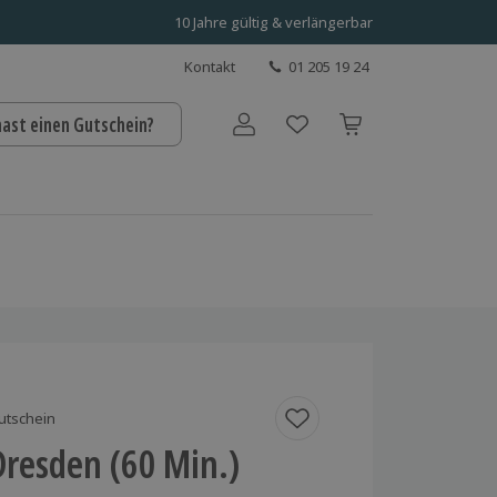
10 Jahre gültig & verlängerbar
Kontakt
01 205 19 24
hast einen Gutschein?
Benutzerkonto
utschein
Dresden (60 Min.)