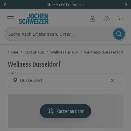
Über 9.000 Erlebnisse
Benutzerkonto
Suche nach Erlebnissen, Orten...
Home
/
Kurzurlaub
/
Wellnessurlaub
/
wellness-duesseldorf
Wellness Düsseldorf
Wo?
Wo?
Kartenansicht