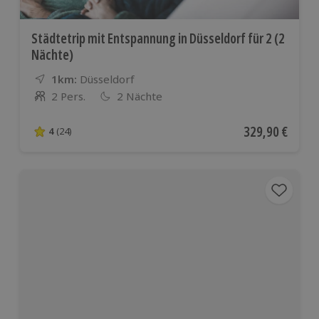
Städtetrip mit Entspannung in Düsseldorf für 2 (2
Nächte)
1km:
Entfernung
Standort
Düsseldorf
2 Pers.
2 Nächte
Anzahl der Teilnehmer
Aktueller Preis
329,90 €
4
(24)
4 von 5 Sternen basierend auf 24 Bewertungen