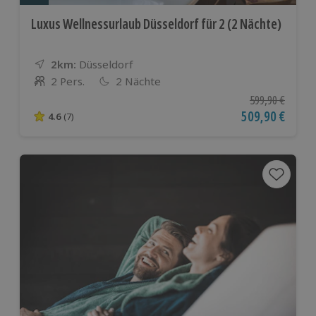
Luxus Wellnessurlaub Düsseldorf für 2 (2 Nächte)
2km:
Entfernung
Standort
Düsseldorf
2 Pers.
2 Nächte
Anzahl der Teilnehmer
Ursprünglicher P
599,90 €
Aktueller Preis
509,90 €
4.6
(7)
4.6 von 5 Sternen basierend auf 7 Bewertungen