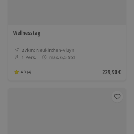
Wellnesstag
27km:
Entfernung
Standort
Neukirchen-Vluyn
1 Pers.
max. 6,5 Std
Anzahl der Teilnehmer
Aktueller Preis
229,90 €
4.3
(4)
4.3 von 5 Sternen basierend auf 4 Bewertungen