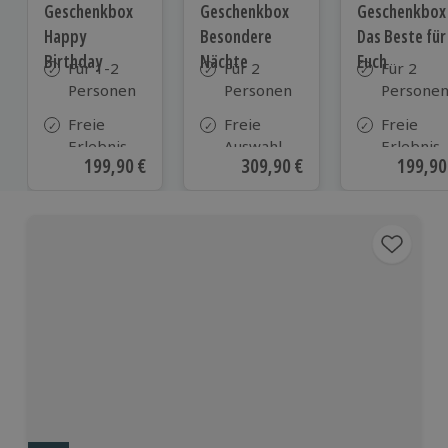
Geschenkbox
Geschenkbox
Geschenkbox
Happy
Besondere
Das Beste für
Birthday
Nächte
Euch
Für 1-2
Für 2
Für 2
Personen
Personen
Persone
Freie
Freie
Freie
Erlebnis-
Auswahl
Erlebnis-
Aktueller Preis
199,90 €
Aktueller Preis
309,90 €
Aktuell
199,90
Auswahl
aus ca. 290
Auswahl
an ca.
Unterkünften
an ca. 82
1.700
Orten
Orten