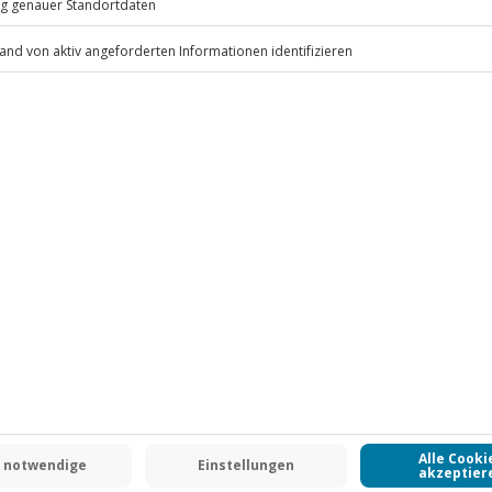
.
Fr: 9-17 Uhr
www.b2b.jochen-schweizer.de/