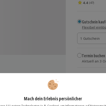
4.4
(47)
4.4 Sterne von 5
Gutschein kauf
Flexibel einlö
1 Gutschein
1 Gutschein
1 Gutschein
Termin buchen
Aktuell an 3 
Wähle im nächs
79,90 €
zzgl. Versand
(inkl.