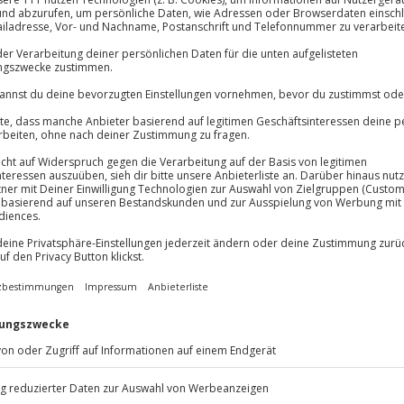
Immer das rich
Große Auswahl, voll
und geistig!
Große Auswa
ung des Alltags das Wasser ab –
Über 9.000 Erle
Hier entspannst du tief, ganz
Volle Flexibil
"Veda", also "Leben" und "Wissen",
Jeder Gutschein
nd Erde in Einklang. Deine
Maximale Sic
tem gestärkt und die Seele
10 Jahre gültig
nnung – mit einer Ayurveda