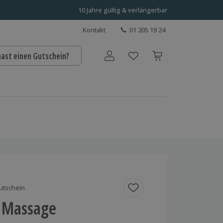
10 Jahre gültig & verlängerbar
Kontakt
01 205 19 24
hast einen Gutschein?
Benutzerkonto
utschein
 Massage