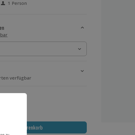
1 Person
 aus 47 Bewertungen
en
sbar
Orten verfügbar
ten Schritt Ort und Termin aus
 MwSt.)
In den Warenkorb