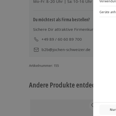
Mo-Fr: 8-20 Uhr | Sa: 10-16 Uhr
Du möchtest als Firma bestellen?
Sichere Dir attraktive Firmenkunden Vorteile
+49 89 / 60 60 89 700
Mo-
b2b@jochen-schweizer.de
Artikelnummer
:
155
Andere Produkte entdecken