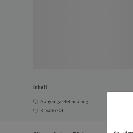
Inhalt
Abhyanga-Behandlung
Kräuter-Öl