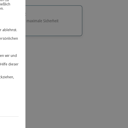
tige Geschenk:
e Flexibilität und maximale Sicherheit
hl
bnisse.
ität
 für alle Erlebnisse einlösbar.
herheit
 & verlängerbar.