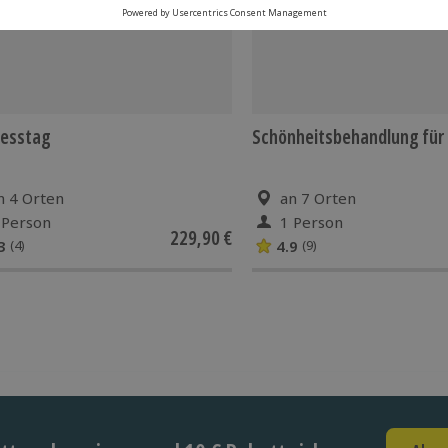
nesstag
Schönheitsbehandlung für 
n 4 Orten
an 7 Orten
 Person
1 Person
229,90 €
3
4.9
(4)
(9)