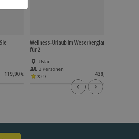
Sie
Wellness-Urlaub im Weserbergland
Berliner
für 2
Uslar
Berl
2 Personen
1 Pe
119,90 €
439,90 €
3
(1)