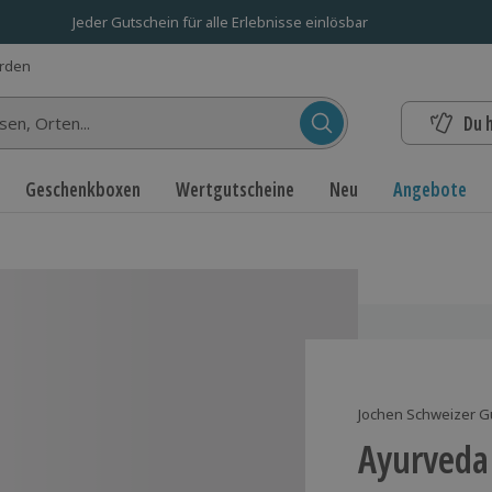
Jeder Gutschein für alle Erlebnisse einlösbar
erden
Du 
n...
Geschenkboxen
Wertgutscheine
Neu
Angebote
Jochen Schweizer G
Ayurveda