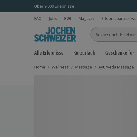
Über 9.000 Erlebnisse
FAQ
Jobs
B2B
Magazin
Erlebnispartner w
Suche nach Erlebnisse
Alle Erlebnisse
Kurzurlaub
Geschenke für
Home
/
Wellness
/
Massage
/
Ayurveda Massage
Bild 1 von 5