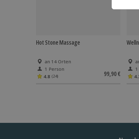
Hot Stone Massage
Well
an 14 Orten
a
1 Person
1
99,90 €
4.8
4.
(24)