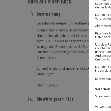
Alles auf einen Blick
Beschreibung
Lass dich verwöhnen und entknoten – körperlich 
Grabe der Hektik, Nervosität und Anspann
durch die altindische Lehre des Ayurveda. 
tief. Die Heilwissenschaft von "Ayus" und 
bringt die Elemente Luft, Feuer, Wasser u
Muskeln werden gelockert, das Immunsys
friedlicher.
Schenke dir und anderen kostbare Entspa
Massage!
Mehr Lesen
Die wichtigsten Infos
Dauer