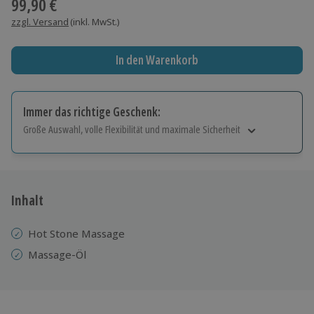
99,90 €
zzgl. Versand
(inkl. MwSt.)
In den Warenkorb
Immer das richtige Geschenk:
Große Auswahl, volle Flexibilität und maximale Sicherheit
Große Auswahl
Über 9.000 Erlebnisse.
Volle Flexibilität
Jeder Gutschein für alle Erlebnisse einlösbar.
Inhalt
Maximale Sicherheit
10 Jahre gültig & verlängerbar.
Hot Stone Massage
Massage-Öl