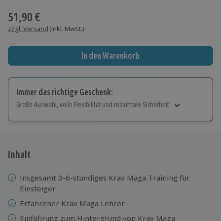
51,90 €
zzgl. Versand
(inkl. MwSt.)
In den Warenkorb
Immer das richtige Geschenk:
Große Auswahl, volle Flexibilität und maximale Sicherheit
Große Auswahl
Über 9.000 Erlebnisse.
Volle Flexibilität
Jeder Gutschein für alle Erlebnisse einlösbar.
Inhalt
Maximale Sicherheit
10 Jahre gültig & verlängerbar.
Insgesamt 3-6-stündiges Krav Maga Training für
Einsteiger
Erfahrener Krav Maga Lehrer
Einführung zum Hintergrund von Krav Maga