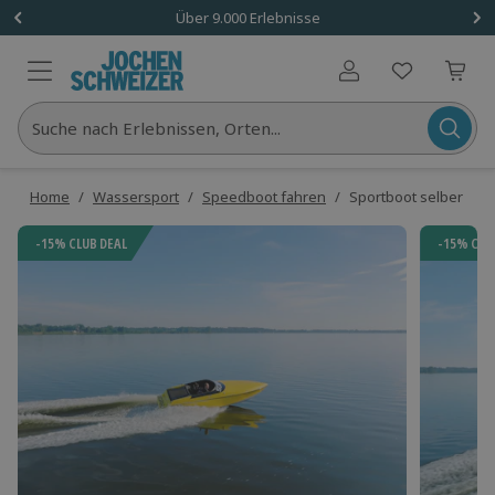
Über 9.000 Erlebnisse
Benutzerkonto
Suche nach Erlebnissen, Orten...
Home
/
Wassersport
/
Speedboot fahren
/
Sportboot selber fah
-15% CLUB DEAL
-15% CLU