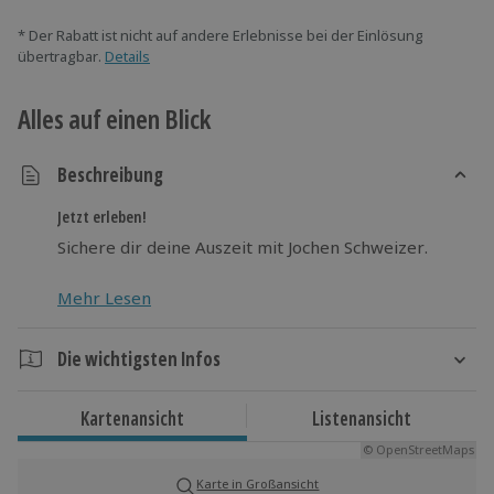
* Der Rabatt ist nicht auf andere Erlebnisse bei der Einlösung
übertragbar.
Details
Alles auf einen Blick
Beschreibung
Jetzt erleben!
Sichere dir deine Auszeit mit Jochen Schweizer.
Mehr Lesen
Die wichtigsten Infos
Dauer
Kartenansicht
Listenansicht
Gesamtdauer: ca. 1,5 Stunden
© OpenStreetMaps
Reine Erlebnisdauer: ca. 1 Stunde
Karte in Großansicht