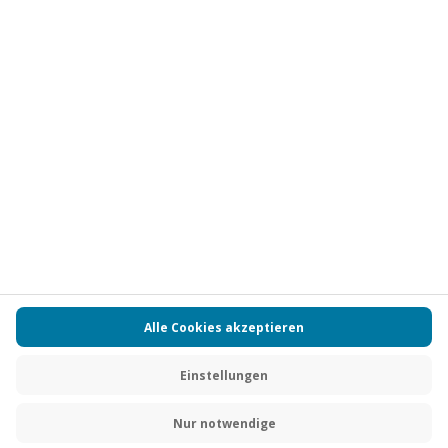
Vertrag widerrufen
FAQs
Kontakt
Zahlungsarten
Über uns
Magazin
Jobs
Partnerprogramm
Versand und Lieferung
Presse
AGB
Cookie Einstellungen
Datenschutz
Nutzungsbedingungen
Online-Marktplatz
Barrierefreiheit
Compliance
Impressum
RECHNUNG