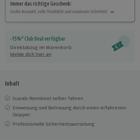
Immer das richtige Geschenk:
Große Auswahl, volle Flexibilität und maximale Sicherheit
Große Auswahl
Über 9.000 Erlebnisse.
Volle Flexibilität
-15%* Club Deal verfügbar
Jeder Gutschein für alle Erlebnisse einlösbar.
Direktabzug im Warenkorb
Maximale Sicherheit
Melde dich hier an
10 Jahre gültig & verlängerbar.
Inhalt
Scarab-Rennboot selber fahren
Einweisung und Betreuung durch einen erfahrenen
Skipper
Professionelle Sicherheitsausrüstung