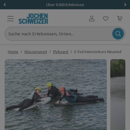
Über 9.000 Erlebnisse
Benutzerkonto
Suche nach Erlebnissen, Orten...
Home
/
Wassersport
/
Flyboard
/
E-Foil Intensivkurs Neuried