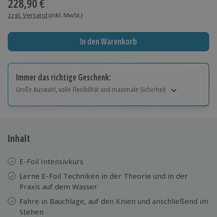
228,90 €
zzgl. Versand
(inkl. MwSt.)
In den Warenkorb
Immer das richtige Geschenk:
Große Auswahl, volle Flexibilität und maximale Sicherheit
Große Auswahl
Über 9.000 Erlebnisse.
Volle Flexibilität
Jeder Gutschein für alle Erlebnisse einlösbar.
Inhalt
Maximale Sicherheit
10 Jahre gültig & verlängerbar.
E-Foil Intensivkurs
Lerne E-Foil Techniken in der Theorie und in der
Praxis auf dem Wasser
Fahre in Bauchlage, auf den Knien und anschließend im
Stehen