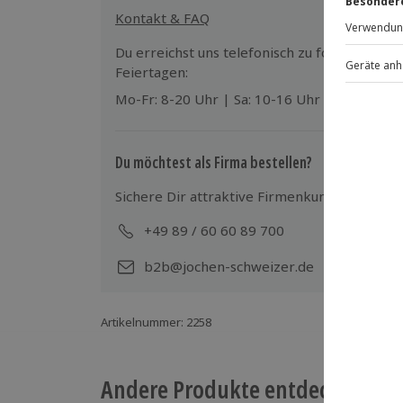
hochsommerlich warm, sodass du neben f
Kontakt & FAQ
Freizeitkleidung benötigst, die auch sand
Du erreichst uns telefonisch zu folgenden Z
Feiertagen:
Mo-Fr: 8-20 Uhr | Sa: 10-16 Uhr
Du möchtest als Firma bestellen?
Sichere Dir attraktive Firmenkunden Vorteile
+49 89 / 60 60 89 700
Mo-
b2b@jochen-schweizer.de
Artikelnummer
:
2258
Andere Produkte entdecken