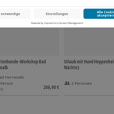
ittenhunde-Workshop Bad
Urlaub mit Hund Heppenhei
nalb
Nächte)
ad Herrenalb
 Person
2 Personen
206,90 €
(3)