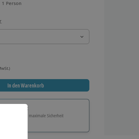
1 Person
aus 2 Bewertungen
r
 MwSt.)
In den Warenkorb
tige Geschenk:
e Flexibilität und maximale Sicherheit
hl
bnisse.