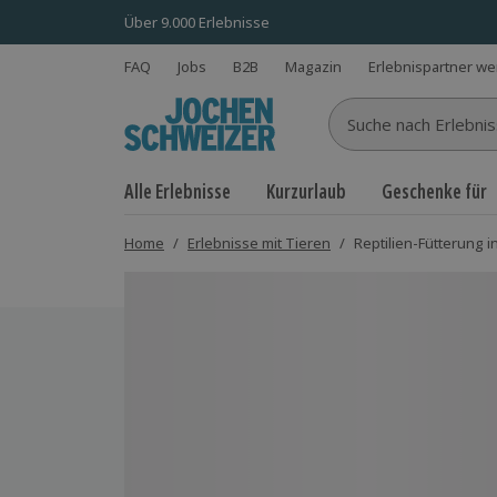
Über 9.000 Erlebnisse
FAQ
Jobs
B2B
Magazin
Erlebnispartner w
Suche nach Erlebnisse
Alle Erlebnisse
Kurzurlaub
Geschenke für
Home
/
Erlebnisse mit Tieren
/
Reptilien-Fütterung i
Bild 1 von 5