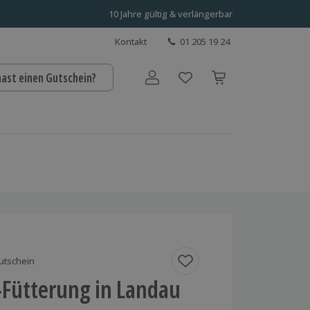
10 Jahre gültig & verlängerbar
Kontakt
01 205 19 24
hast einen Gutschein?
Benutzerkonto
utschein
-Fütterung in Landau