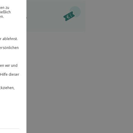
ität
l verfügbar
 für alle Erlebnisse einlösbar.
im Warenkorb
herheit
r an
 & verlängerbar.