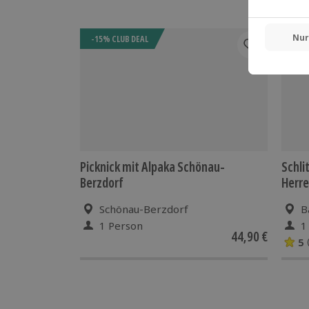
-15% CLUB DEAL
Picknick mit Alpaka Schönau-
Schl
Berzdorf
Herre
Schönau-Berzdorf
B
1 Person
1
44,90 €
5