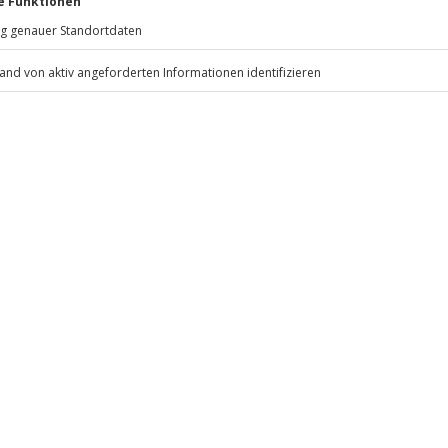
estem Schuhwerk nur leichte
81671
München
ig und erdig werden darf.
eiten, außer an bundesweiten
.
Fr: 9-17 Uhr
www.b2b.jochen-schweizer.de/