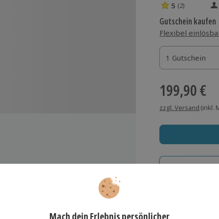
5
(2)
5 Sterne von 5 
Gutschein kaufen
Flexibel einlösba
1 Gutschein
1 Gutschein
1 Gutschein
199,90 €
zzgl. Versand
(inkl.
Immer das rich
Große Auswahl, voll
eger
Große Auswa
Über 9.000 Erle