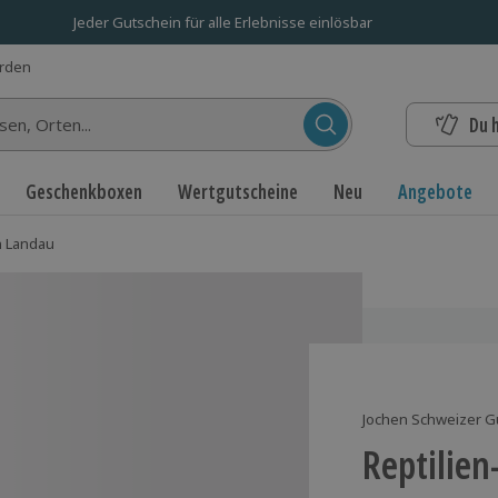
Jeder Gutschein für alle Erlebnisse einlösbar
erden
Du 
n...
Geschenkboxen
Wertgutscheine
Neu
Angebote
n Landau
Jochen Schweizer G
Reptilien