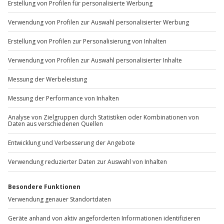
+49 89 / 60 60 89 700
Mo-Fr: 9-17 Uhr
b2b@jochen-schweizer.de
www.b2b.jochen-schweizer.de/
Artikelnummer
:
47560
Andere Produkte entdecken
-15% CLUB DEAL