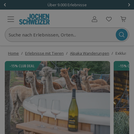
Über 9.000 Erlebnisse
Benutzerkonto
Suche nach Erlebnissen, Orten...
Home
/
Erlebnisse mit Tieren
/
Alpaka Wanderungen
/
Exklusive
-15% CLUB DEAL
-15% CLU