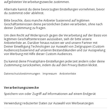
Du hast noch Fragen?
Teilnahmebedingungen
Mindestalter: 12 Jahre
01 205 19 24
Wetter
Kontakt & FAQ
Bei Unwetter wird das Erlebnis verschoben (die
Entscheidung obliegt dem Veranstalter)
Jochen Schweizer
GmbH
Mühldorfstraße 8
Ausrüstung & Kleidung
81671
München
Mitzubringen: Bademantel, Badeschuhe, Föhn
Du erreichst uns telefonisch zu folgenden Zeiten,
Wird gestellt: Handtuch
außer an bundesweiten Feiertagen:
Mo-Fr: 8-20 Uhr | Sa: 10-16 Uhr
Teilnehmer
Gutschein gültig für 2 Personen
Du möchtest als Firma bestellen?
Sichere Dir attraktive Firmenkunden Vorteile.