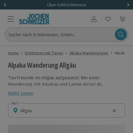
Über 9.000 Erlebnisse
Benutzerkonto
Suche nach Erlebnissen, Orten...
Home
/
Erlebnisse mit Tieren
/
Alpaka Wanderungen
/
Alpaka Wa
Alpaka Wanderung Allgäu
Tierfreunde im Allgäu aufgepasst: Bei einer
Wanderung mit Alpakas und Lamas lernst du
die flauschigen Tieren kennen, erfährst jede Menge
Mehr Lesen
über sie und kannst mit ihnen durch das
wunderschöne Allgäu wandern. Hier findest du unsere
Wo?
Wo?
besten Alpaka Wanderungen in der Region.