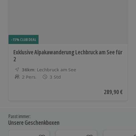
-15% CLUB DEAL
Exklusive Alpakawanderung Lechbruck am See für
2
36km:
Entfernung
Standort
Lechbruck am See
2 Pers.
3 Std
Anzahl der Teilnehmer
Aktueller Preis
289,90 €
Passt immer:
Unsere Geschenkboxen