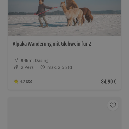
Alpaka Wanderung mit Glühwein für 2
94km:
Entfernung
Standort
Dasing
2 Pers.
max. 2,5 Std
Anzahl der Teilnehmer
Aktueller Pre
84,90 €
4.7
(35)
4.7 von 5 Sternen basierend auf 35 Bewertungen