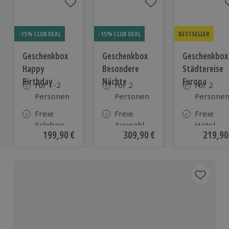
-15% CLUB DEAL
-15% CLUB DEAL
BESTSELLER
Geschenkbox
Geschenkbox
Geschenkbox
Happy
Besondere
Städtereise
Birthday
Nächte
Europa
Für 1-2
Für 2
Für 2
Personen
Personen
Persone
Freie
Freie
Freie
Erlebnis-
Auswahl
Hotel-
Aktueller Preis
199,90 €
Aktueller Preis
309,90 €
Aktuell
219,90
Auswahl
aus ca. 290
Auswahl
an ca.
Unterkünften
aus ca. 1
1.700
Hotels
Orten