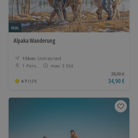
DEAL
Alpaka Wanderung
15km:
Entfernung
Standort
Untrasried
1 Pers.
max. 3 Std
Anzahl der Teilnehmer
Ursprünglicher
38,90 €
Aktueller Pre
34,90 €
4.7
(127)
4.7 von 5 Sternen basierend auf 127 Bewertungen