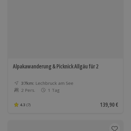
Alpakawanderung & Picknick Allgäu für 2
37km:
Entfernung
Standort
Lechbruck am See
2 Pers.
1 Tag
Anzahl der Teilnehmer
Aktueller Preis
139,90 €
4.3
(7)
4.3 von 5 Sternen basierend auf 7 Bewertungen