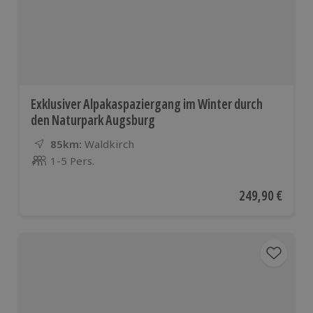
Exklusiver Alpakaspaziergang im Winter durch
den Naturpark Augsburg
85km:
Entfernung
Standort
Waldkirch
1-5 Pers.
Anzahl der Teilnehmer
Aktueller Preis
249,90 €