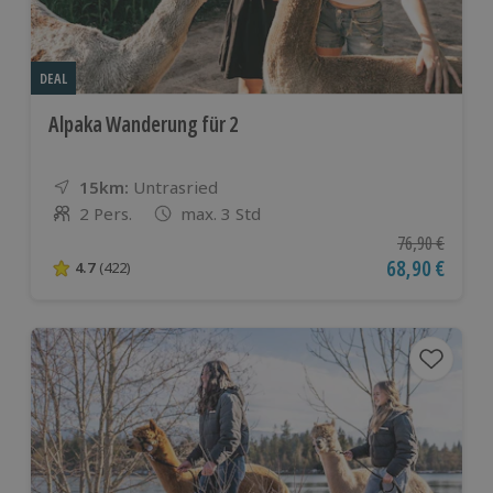
DEAL
Alpaka Wanderung für 2
15km:
Entfernung
Standort
Untrasried
2 Pers.
max. 3 Std
Anzahl der Teilnehmer
Ursprünglicher
76,90 €
Aktueller Pre
68,90 €
4.7
(422)
4.7 von 5 Sternen basierend auf 422 Bewertungen