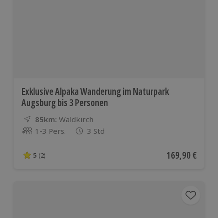
Exklusive Alpaka Wanderung im Naturpark
Augsburg bis 3 Personen
85km:
Entfernung
Standort
Waldkirch
1-3 Pers.
3 Std
Anzahl der Teilnehmer
Aktueller Preis
169,90 €
5
(2)
5 von 5 Sternen basierend auf 2 Bewertungen