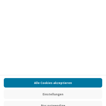
Abonnieren
Vertrag widerrufen
FAQs
Kontakt
Zahlungsarten
Über uns
Magazin
Jobs
Partnerprogramm
Versand und Lieferung
Presse
AGB
Cookie Einstellungen
Datenschutz
Nutzungsbedingungen
Online-Marktplatz
Barrierefreiheit
Compliance
Impressum
RECHNUNG