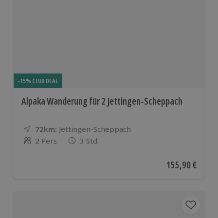
-15% CLUB DEAL
Alpaka Wanderung für 2 Jettingen-Scheppach
72km:
Entfernung
Standort
Jettingen-Scheppach
2 Pers.
3 Std
Anzahl der Teilnehmer
Aktueller Preis
155,90 €