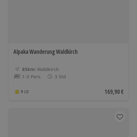
Alpaka Wanderung Waldkirch
85km:
Entfernung
Standort
Waldkirch
1-3 Pers.
3 Std
Anzahl der Teilnehmer
Aktueller Preis
169,90 €
5
(2)
5 von 5 Sternen basierend auf 2 Bewertungen