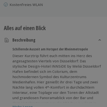
Kostenfreies WLAN
Alles auf einen Blick
Beschreibung
Schillernde Auszeit am Hotspot der Rheinmetropole
Dieser Kurztrip führt euch mitten ins Herz des
angesagtesten Viertels von Düsseldorf: Das
stylische Design-Hotel INNSiDE by Meliá Düsseldorf
Hafen befindet sich im Colorium, dem
hochmodernen Symbol des Kulturzentrums
Medienhafen. Hier genießt ihr drei Tage und zwei
Nächte lang vollen 4*-Komfort in durchdachtem
Interieur, eine Toplage vor den Toren der Altstadt
und grandiosen Panoramablick von der Bar und
dem Hotelrestaurant aus: die
liegt in
MIA Restobar
Mehr Lesen