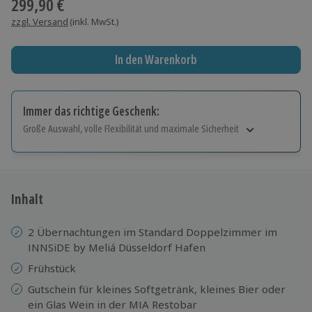
299,90 €
zzgl. Versand
(inkl. MwSt.)
In den Warenkorb
Immer das richtige Geschenk:
Große Auswahl, volle Flexibilität und maximale Sicherheit
Große Auswahl
Über 9.000 Erlebnisse.
Volle Flexibilität
Jeder Gutschein für alle Erlebnisse einlösbar.
Inhalt
Maximale Sicherheit
10 Jahre gültig & verlängerbar.
2 Übernachtungen im Standard Doppelzimmer im
INNSiDE by Meliá Düsseldorf Hafen
Frühstück
Gutschein für kleines Softgetränk, kleines Bier oder
ein Glas Wein in der MIA Restobar