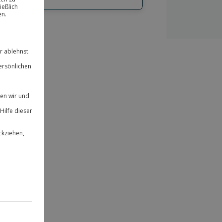
hl
bnisse.
ität
 für alle Erlebnisse einlösbar.
herheit
 & verlängerbar.