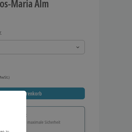
os-Maria Alm
r
 MwSt.)
In den Warenkorb
tige Geschenk:
e Flexibilität und maximale Sicherheit