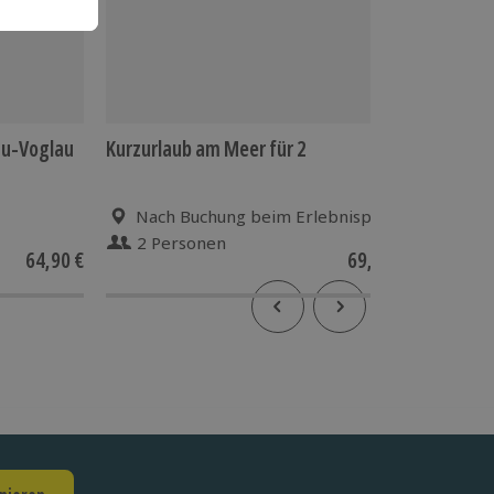
au-Voglau
Kurzurlaub am Meer für 2
Bogensc
Nach Buchung beim Erlebnispartner
Stut
2 Personen
1 Pe
64,90 €
69,90 €