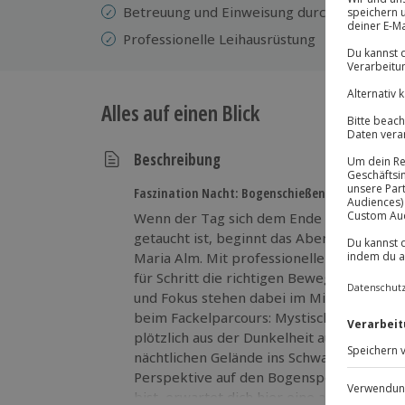
Betreuung und Einweisung durch einen erfa
Professionelle Leihausrüstung
Alles auf einen Blick
Beschreibung
Faszination Nacht: Bogenschießen im Fackelwal
Wenn der Tag sich dem Ende neigt und de
getaucht ist, beginnt das Abenteuer: Na
Maria Alm. Mit professioneller Leih-Ausrüs
für Schritt die richtigen Bewegungen – 
und Fokus stehen dabei im Mittelpunkt. R
beim Fackelparcours: Mystisches Licht triff
plötzlich aus der Dunkelheit auftauchen. D
nächtlichen Gelände ins Schwarze zu treffe
Perspektive auf den Bogensport. Wenn du
bist, erwartet dich hier eine außergewöh