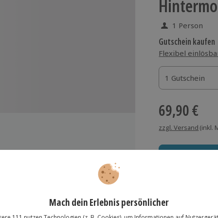
Hintermo
1 Person
Gutschein kaufen
Flexibel einlösba
1 Gutschein
1 Gutschein
1 Gutschein
69,90 €
zzgl. Versand
(inkl.
eßen
gungsablauf
Immer das rich
Große Auswahl, voll
trappen