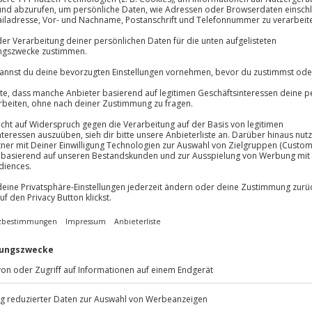
hrenen Instruktor
Große Auswa
Über 9.000 Erle
Volle Flexibil
Jeder Gutschein
Maximale Sic
10 Jahre gültig
d
r Wald in sanftes Dunkel
chtbogenschießen in Hintermoos-
tung lernst du zunächst Schritt
Konzentration, Körperspannung
ichtig spannend wird es dann
t auf realistische 3D-Ziele, die
as Gefühl, mit Pfeil und Bogen im
n, eröffnet dir eine völlig neue
 offen für besondere Erlebnisse
nliche Herausforderung, die du so