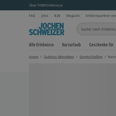
Über 9.000 Erlebnisse
FAQ
Jobs
B2B
Magazin
Erlebnispartner w
Suche nach Erlebnisse
Alle Erlebnisse
Kurzurlaub
Geschenke für
Home
/
Outdoor Aktivitäten
/
Sportschießen
/
Nach
Bild 1 von 5