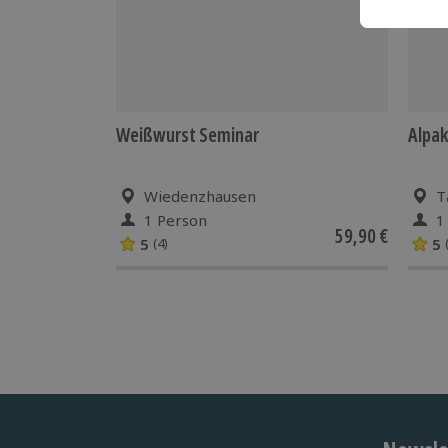
Weißwurst Seminar
Alpak
Wiedenzhausen
T
1 Person
1
59,90 €
5
5
(4)