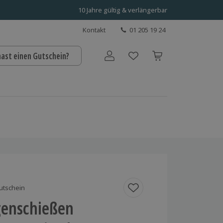
10 Jahre gültig & verlängerbar
Kontakt
01 205 19 24
hast einen Gutschein?
Benutzerkonto
utschein
enschießen