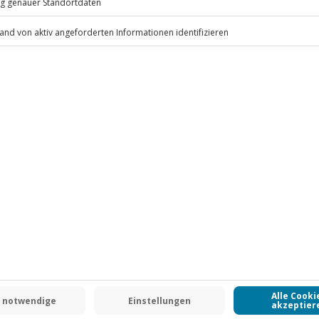
r)
 sportliche Kleidung (langarm),
.
und Sicherheitsausrüstung,
Fr: 9-17 Uhr
www.b2b.jochen-schweizer.de/
 CLUB DEAL
-15% CLUB DEAL