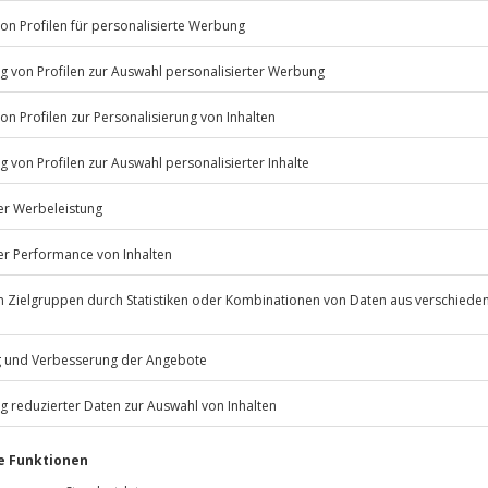
Listenansicht
© OpenStreetMaps
icht
erfügbar
n nur mit Einverständniserklärung
Jochen Schweizer
GmbH
Mühldorfstraße 8
rfassung
81671
München
eiten, außer an bundesweiten
rd das Erlebnis verschoben (die