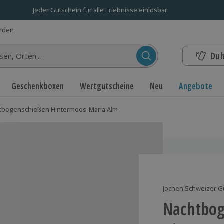
Jeder Gutschein für alle Erlebnisse einlösbar
erden
Du 
n...
Geschenkboxen
Wertgutscheine
Neu
Angebote
tbogenschießen Hintermoos-Maria Alm
Jochen Schweizer G
Nachtbog