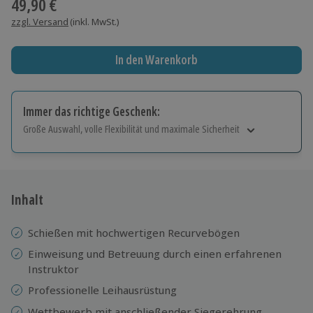
49,90 €
zzgl. Versand
(inkl. MwSt.)
In den Warenkorb
Immer das richtige Geschenk:
Große Auswahl, volle Flexibilität und maximale Sicherheit
Große Auswahl
Über 9.000 Erlebnisse.
Volle Flexibilität
Jeder Gutschein für alle Erlebnisse einlösbar.
Inhalt
Maximale Sicherheit
10 Jahre gültig & verlängerbar.
Schießen mit hochwertigen Recurvebögen
Einweisung und Betreuung durch einen erfahrenen
Instruktor
Professionelle
Leihausrüstung
Wettbewerb mit anschließender Siegerehrung