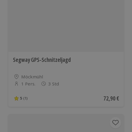
Segway GPS-Schnitzeljagd
Standort
Möckmühl
1 Pers.
3 Std
Anzahl der Teilnehmer
Aktueller Pre
72,90 €
5
(1)
5 von 5 Sternen basierend auf 1 Bewertungen