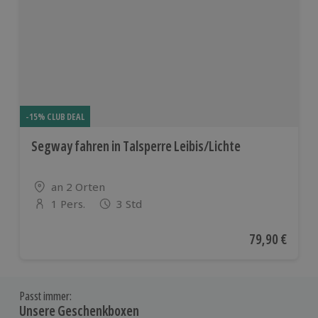
-15% CLUB DEAL
Segway fahren in Talsperre Leibis/Lichte
Standort
an 2 Orten
1 Pers.
3 Std
Anzahl der Teilnehmer
Aktueller Pre
79,90 €
Passt immer:
Unsere Geschenkboxen