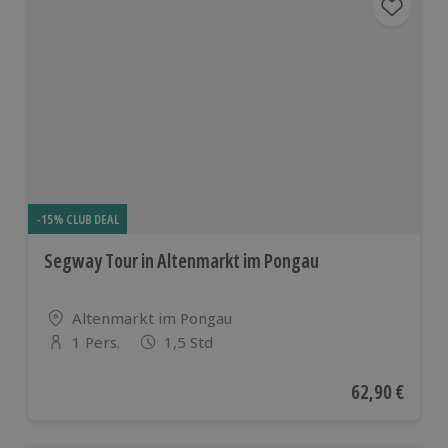
-15% CLUB DEAL
Segway Tour in Altenmarkt im Pongau
Standort
Altenmarkt im Pongau
1 Pers.
1,5 Std
Anzahl der Teilnehmer
Aktueller Pre
62,90 €