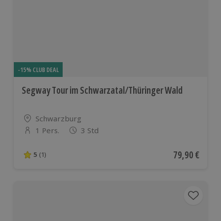
-15% CLUB DEAL
Segway Tour im Schwarzatal/Thüringer Wald
Standort
Schwarzburg
1 Pers.
3 Std
Anzahl der Teilnehmer
Aktueller Pre
79,90 €
5
(1)
5 von 5 Sternen basierend auf 1 Bewertungen