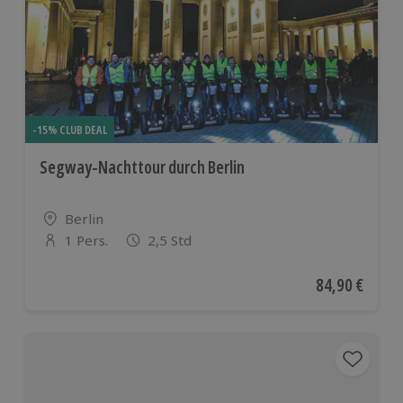
-15% CLUB DEAL
Segway-Nachttour durch Berlin
Standort
Berlin
1 Pers.
2,5 Std
Anzahl der Teilnehmer
Aktueller Pre
84,90 €