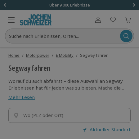
Über 9.000 Erlebnisse
Benutzerkonto
Suche nach Erlebnissen, Orten...
Home
/
Motorpower
/
E Mobility
/
Segway fahren
Segway fahren
Worauf du auch abfährst – diese Auswahl an Segway
Erlebnissen hat für jeden was zu bieten. Mache die
Stadtführung mit dem Segway zur einmaligen
Mehr Lesen
Erfahrung, meistere beim Segway offroad fahren
anspruchsvolle Hindernisse oder genieße die Natur
auf einer von vielen Segway-Touren in deiner Nähe!
Wo (PLZ oder Ort)
Aktueller Standort