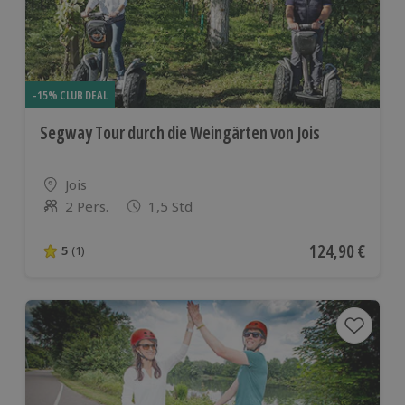
-15% CLUB DEAL
Segway Tour durch die Weingärten von Jois
Standort
Jois
2 Pers.
1,5 Std
Anzahl der Teilnehmer
Aktueller Preis
124,90 €
5
(1)
5 von 5 Sternen basierend auf 1 Bewertungen