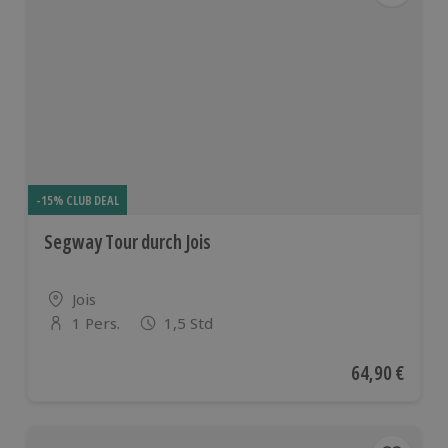
-15% CLUB DEAL
Segway Tour durch Jois
Standort
Jois
1 Pers.
1,5 Std
Anzahl der Teilnehmer
Aktueller Pre
64,90 €