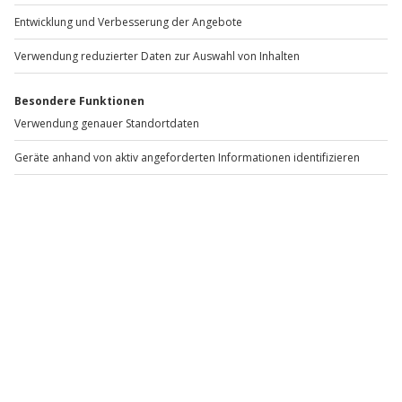
Weitere Informationen dazu, wie wir deine Daten verwenden
und verarbeiten, findest du in unserer
Datenschutzerklärung
.
Segway fahren – dein Abenteuer zwischen Fahrspaß und
Freiheit
Du lehnst dich leicht nach vorne – und schon gleitest du
lautlos los. Keine Pedale, kein Gasgriff, keine
komplizierte Technik. Nur du, dein Gleichgewicht und
ein innovatives Gefährt, das allein durch deine
Gewichtsverlagerung gesteuert wird. Genau das macht
Segway fahren zu einem Erlebnis, das Technik,
Bewegung und Entdeckung auf einzigartige Weise
verbindet.
Ein Segway ist ein elektrisch betriebenes,
selbstbalancierendes Fahrzeug mit zwei Rädern.