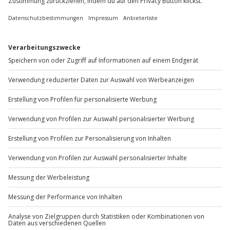
Wie zufrieden bist du mit diesen
Suchergebnissen?
Können wir etwas besser machen?
Gibt es zum Beispiel Filter oder etwas anderes, das du
vermisst?
Bitte gib hier dein Feedback ein.
Nachricht senden