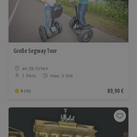
Große Segway Tour
Standort
an 28 Orten
1 Pers.
max. 3 Std
Anzahl der Teilnehmer
Aktueller Pre
89,90 €
5
(15)
5 von 5 Sternen basierend auf 15 Bewertungen