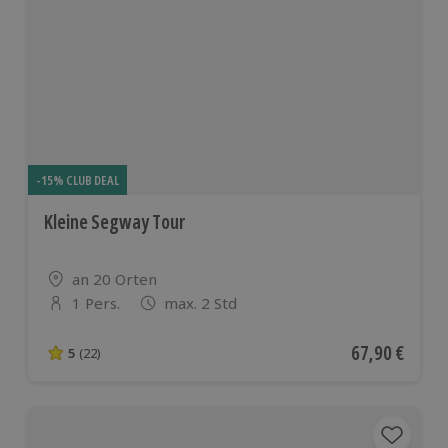
-15% CLUB DEAL
Kleine Segway Tour
Standort
an 20 Orten
1 Pers.
max. 2 Std
Anzahl der Teilnehmer
Aktueller Pre
67,90 €
5
(22)
5 von 5 Sternen basierend auf 22 Bewertungen