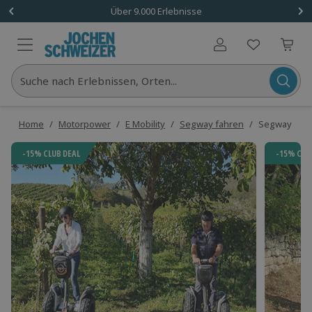
Über 9.000 Erlebnisse
Benutzerkonto
Suche nach Erlebnissen, Orten...
Home
/
Motorpower
/
E Mobility
/
Segway fahren
/
Segway Tour
-15% CLUB DEAL
-15% CLU