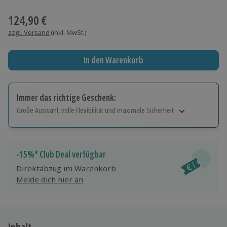
Wähle im nächsten Schritt einen Termin aus
124,90 €
zzgl. Versand
(inkl. MwSt.)
In den Warenkorb
Immer das richtige Geschenk:
Große Auswahl, volle Flexibilität und maximale Sicherheit
Große Auswahl
Über 9.000 Erlebnisse.
Volle Flexibilität
-15%* Club Deal verfügbar
Jeder Gutschein für alle Erlebnisse einlösbar.
Direktabzug im Warenkorb
Maximale Sicherheit
Melde dich hier an
10 Jahre gültig & verlängerbar.
Inhalt