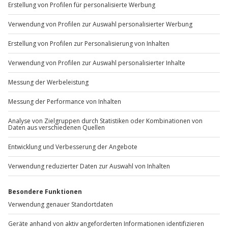
+49 89 / 60 60 89 700
Mo-Fr: 9-17 Uhr
b2b@jochen-schweizer.de
www.b2b.jochen-schweizer.de/
Artikelnummer
:
40981
Andere Produkte entdecken
-15% CLUB DEAL
-15% CLUB DEAL