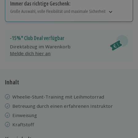
Immer das richtige Geschenk:
Große Auswahl, volle Flexibilität und maximale Sicherheit
Große Auswahl
Über 9.000 Erlebnisse.
Volle Flexibilität
-15%* Club Deal verfügbar
Jeder Gutschein für alle Erlebnisse einlösbar.
Direktabzug im Warenkorb
Maximale Sicherheit
Melde dich hier an
10 Jahre gültig & verlängerbar.
Inhalt
Wheelie-Stunt-Training mit Leihmotorrad
Betreuung durch einen erfahrenen Instruktor
Einweisung
Kraftstoff