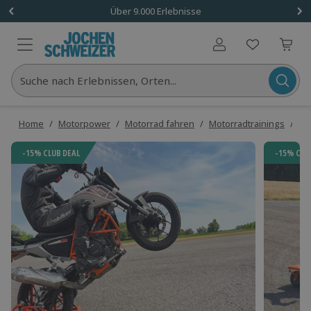
Über 9.000 Erlebnisse
Benutzerkonto
Suche nach Erlebnissen, Orten...
Home
/
Motorpower
/
Motorrad fahren
/
Motorradtrainings
/
Mo
-15% CLUB DEAL
-15% CLU