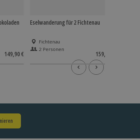
okoladen
Eselwanderung für 2 Fichtenau
Romanti
für 2
Fichtenau
Mail
2 Personen
2 P
149,90 €
159,90 €
4
(1)
nieren