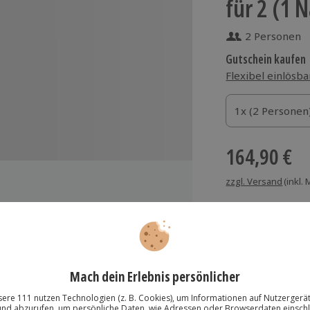
für 2 (1 
2 Personen
Gutschein kaufen
Flexibel einlösba
1x (2 Personen)
1x (2 Personen
1x (2 Personen
164,90 €
zzgl. Versand
(inkl.
Immer das rich
Große Auswahl, voll