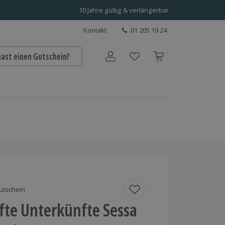
10 Jahre gültig & verlängerbar
Kontakt
01 205 19 24
hast einen Gutschein?
Benutzerkonto
utschein
fte Unterkünfte Sessa