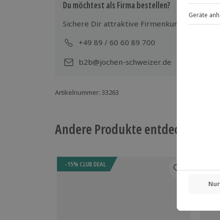
Du möchtest als Firma bestellen?
Sichere Dir attraktive Firmenkunden Vorteile
+49 89 / 60 60 89 700
Mo-
b2b@jochen-schweizer.de
Artikelnummer
:
33263
Andere Produkte entdecken
-15% CLUB DEAL