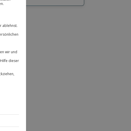
hl
bnisse.
ität
 für alle Erlebnisse einlösbar.
herheit
 & verlängerbar.