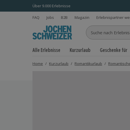
Über 9.000 Erlebnisse
FAQ
Jobs
B2B
Magazin
Erlebnispartner w
Suche nach Erlebnisse
Alle Erlebnisse
Kurzurlaub
Geschenke für
Home
/
Kurzurlaub
/
Romantikurlaub
/
Romantische
Bild 1 von 10