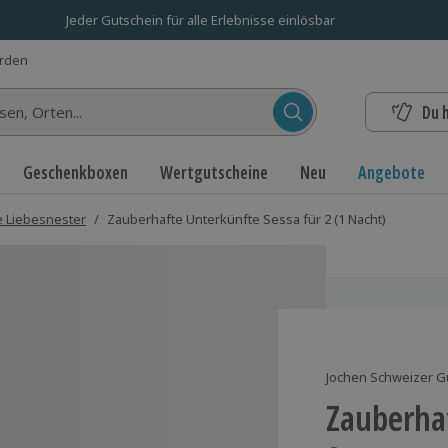
Jeder Gutschein für alle Erlebnisse einlösbar
erden
Du 
n...
Geschenkboxen
Wertgutscheine
Neu
Angebote
 Liebesnester
/
Zauberhafte Unterkünfte Sessa für 2 (1 Nacht)
Jochen Schweizer G
Zauberha