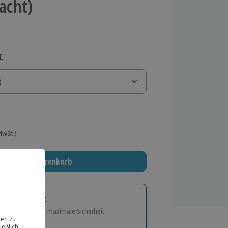
Nacht)
r
)
)
 MwSt.)
In den Warenkorb
tige Geschenk:
e Flexibilität und maximale Sicherheit