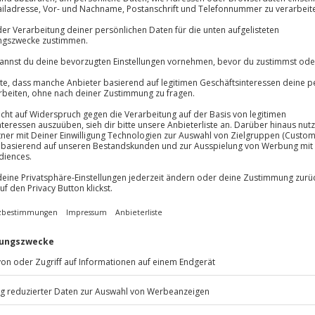
Große Auswa
Über 9.000 Erle
Volle Flexibil
Jeder Gutschein
Maximale Sic
kt dir pure Erholung mit einem
10 Jahre gültig
 sanfter Hügellandschaften liegt
rüngliche Tessiner Kultur
ssen, atme den Duft von
 reichhaltiges Frühstück mit
den Ausflug in die Natur oder zum
nderen Erlebnis. Ob du beim
h die Seele baumeln lässt – hier
h vom Tessin verzaubern und mach
lpinem Flair und italienischer