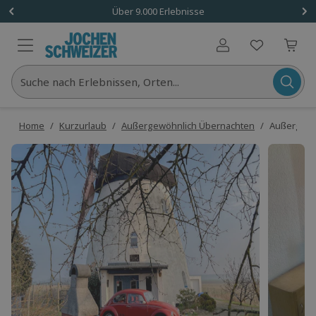
Über 9.000 Erlebnisse
Benutzerkonto
Suche nach Erlebnissen, Orten...
Home
/
Kurzurlaub
/
Außergewöhnlich Übernachten
/
Außergewöh