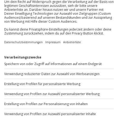
außer an bundesweiten Feiertagen:
Für die lokale Steuer können Zusatzkosten
anfallen (die Kosten sind vor Ort zu begleichen)
Mo-Fr: 8-20 Uhr | Sa: 10-16 Uhr
Hin- und Rückreise sind im Preis nicht inbegriffen
Du möchtest als Firma bestellen?
Sichere Dir attraktive Firmenkunden Vorteile.
+49 89 / 60 60 89 700
Mo-Fr: 9-17 Uhr
b2b@jochen-schweizer.de
www.b2b.jochen-schweizer.de/
Artikelnummer
:
37060
Andere Produkte entdecken