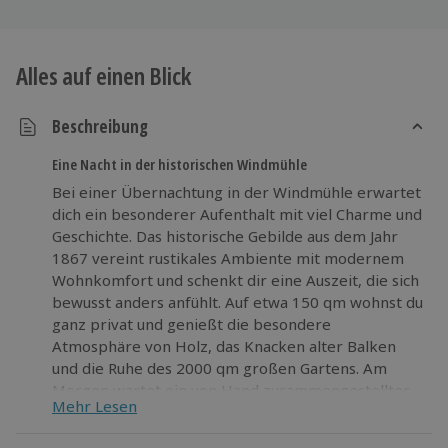
Alles auf einen Blick
Beschreibung
Eine Nacht in der historischen Windmühle
Bei einer Übernachtung in der Windmühle erwartet
dich ein besonderer Aufenthalt mit viel Charme und
Geschichte. Das historische Gebilde aus dem Jahr
1867 vereint rustikales Ambiente mit modernem
Wohnkomfort und schenkt dir eine Auszeit, die sich
bewusst anders anfühlt. Auf etwa 150 qm wohnst du
ganz privat und genießt die besondere
Atmosphäre von Holz, das Knacken alter Balken
und die Ruhe des 2000 qm großen Gartens. Am
Morgen wartet ein von Hand zusammengestellter
Mehr Lesen
Frühstückskorb auf dich. Den Abend kannst du
entspannt auf der Liegewiese oder beim Grillen