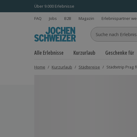
Über 9.000 Erlebnisse
FAQ
Jobs
B2B
Magazin
Erlebnispartner w
Suche nach Erlebnisse
Alle Erlebnisse
Kurzurlaub
Geschenke für
Home
/
Kurzurlaub
/
Städtereise
/
Städtetrip Prag f
Bild 1 von 7