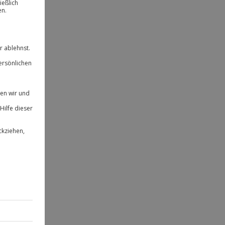
ität
 für alle Erlebnisse einlösbar.
herheit
 & verlängerbar.