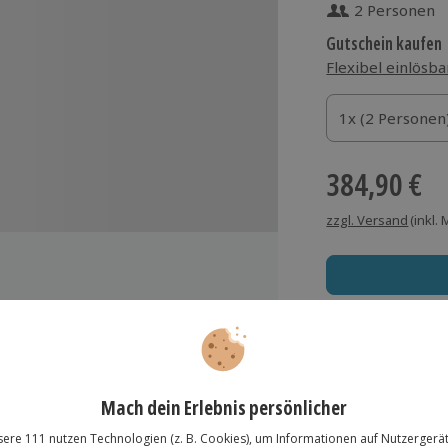
2 Personen
Gutschein kaufen
Flexibel einlösba
1x (2 Personen)
1x (2 Personen
1x (2 Personen
384,90 €
zzgl. Versand
(inkl.
dner Prague Castle
Immer das rich
Große Auswahl, voll
Große Auswa
Über 9.000 Erle