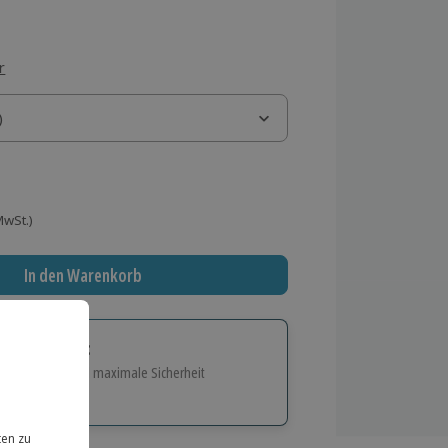
r
)
)
 MwSt.)
In den Warenkorb
tige Geschenk:
e Flexibilität und maximale Sicherheit
hl
bnisse.