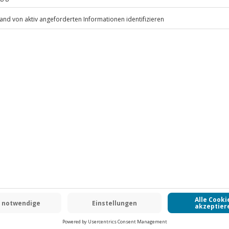
i bis 4 Jahre)
 inbegriffen
.
Fr: 9-17 Uhr
www.b2b.jochen-schweizer.de/