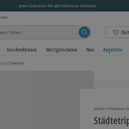
Jeder Gutschein für alle Erlebnisse einlösbar
erden
Du 
n...
Geschenkboxen
Wertgutscheine
Neu
Angebote
ür 2 (2 Nächte)
Jochen Schweizer G
Städtetri