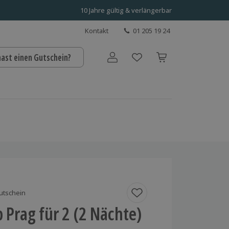
10 Jahre gültig & verlängerbar
Kontakt
01 205 19 24
hast einen Gutschein?
Benutzerkonto
utschein
p Prag für 2 (2 Nächte)