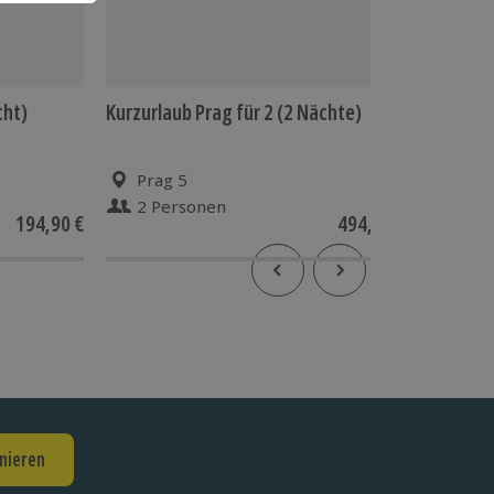
cht)
Kurzurlaub Prag für 2 (2 Nächte)
Solo-Tri
Prag 5
Pra
2 Personen
1 Pe
194,90 €
494,90 €
nieren