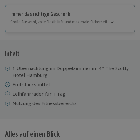
Immer das richtige Geschenk:
Große Auswahl, volle Flexibilität und maximale Sicherheit
Große Auswahl
Über 9.000 Erlebnisse.
Volle Flexibilität
Jeder Gutschein für alle Erlebnisse einlösbar.
Inhalt
Maximale Sicherheit
10 Jahre gültig & verlängerbar.
1 Übernachtung im Doppelzimmer im 4* The Scotty
Hotel Hamburg
Frühstücksbuffet
Leihfahrräder für 1 Tag
Nutzung des Fitnessbereichs
Alles auf einen Blick