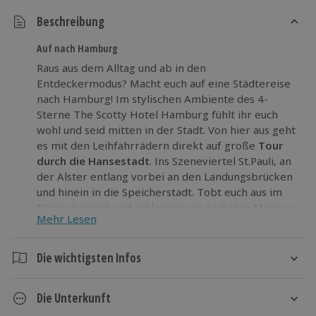
Beschreibung
Auf nach Hamburg
Raus aus dem Alltag und ab in den
Entdeckermodus? Macht euch auf eine Städtereise
nach Hamburg! Im stylischen Ambiente des 4-
Sterne The Scotty Hotel Hamburg fühlt ihr euch
wohl und seid mitten in der Stadt. Von hier aus geht
es mit den Leihfahrrädern direkt auf große
Tour
durch die Hansestadt
. Ins Szeneviertel St.Pauli, an
der Alster entlang vorbei an den Landungsbrücken
und hinein in die Speicherstadt. Tobt euch aus im
Fitnessbereich und schlemmt am nächsten Morgen
Mehr Lesen
ein erstklassiges Frühstücksbuffet. Einfach
wunderbar!
Die wichtigsten Infos
Gönnt euch diese Städtereise nach Hamburg und
bekommt die volle Ladung
Sightseeing, Genuss
Dauer
und Entspannung
!
Die Unterkunft
2 Tage