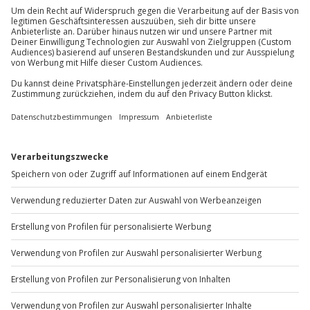
Du erreichst uns telefonisch zu folgenden Zeiten,
Mitnahme von Hunden
außer an bundesweiten Feiertagen:
Kinder im Zimmer der Eltern (kostenfrei bis
Mo-Fr: 8-20 Uhr | Sa: 10-16 Uhr
6 Jahre)
Parkplatz
Du möchtest als Firma bestellen?
Sichere Dir attraktive Firmenkunden Vorteile.
+49 89 / 60 60 89 700
Mo-Fr: 9-17 Uhr
b2b@jochen-schweizer.de
www.b2b.jochen-schweizer.de/
Artikelnummer
:
58557