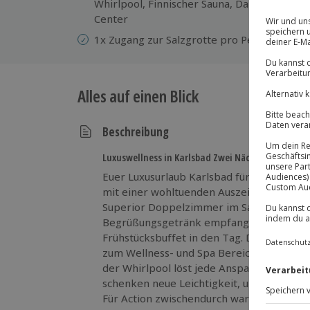
Whirlpool, Finnischer Sauna, Dampfbad, K
Center
1x Zugang zur Salzgrotte pro Person und Au
Alles auf einen Blick
Beschreibung
Luxuswellness in Karlsbad Zwei Nächte Auszeit
Euer Luxusurlaub Karlsbad für 2 (2 Nächte
mit einer wohltuenden Auszeit in Karlsbad
Superior Doppelzimmer im Savoy Westend
Begrüßungsgetränk empfangen und starte
Frühstücksbuffet in den Tag. Danach lock
zum Wellness- und Spa Bereich: Im 25 m P
der Whirlpool löst jede Anspannung, Fin
schenken neue Leichtigkeit, und der Kne
Für Action zwischendurch wartet das Fitne