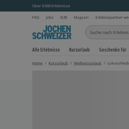
Über 9.000 Erlebnisse
FAQ
Jobs
B2B
Magazin
Erlebnispartner w
Suche nach Erlebnisse
Alle Erlebnisse
Kurzurlaub
Geschenke für
Home
/
Kurzurlaub
/
Wellnessurlaub
/
Luxusurlaub 
Bild 1 von 12