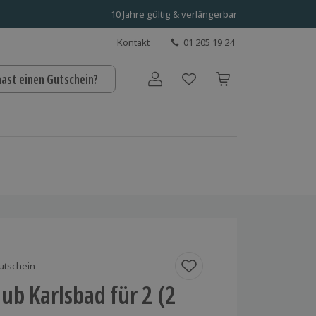
10 Jahre gültig & verlängerbar
Kontakt
01 205 19 24
hast einen Gutschein?
Benutzerkonto
utschein
ub Karlsbad für 2 (2