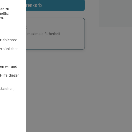
In den Warenkorb
tige Geschenk:
e Flexibilität und maximale Sicherheit
hl
bnisse.
ität
 für alle Erlebnisse einlösbar.
herheit
 & verlängerbar.