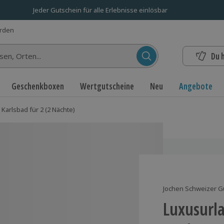
Jeder Gutschein für alle Erlebnisse einlösbar
erden
Du 
n...
Geschenkboxen
Wertgutscheine
Neu
Angebote
Karlsbad für 2 (2 Nächte)
Jochen Schweizer G
Luxusurla