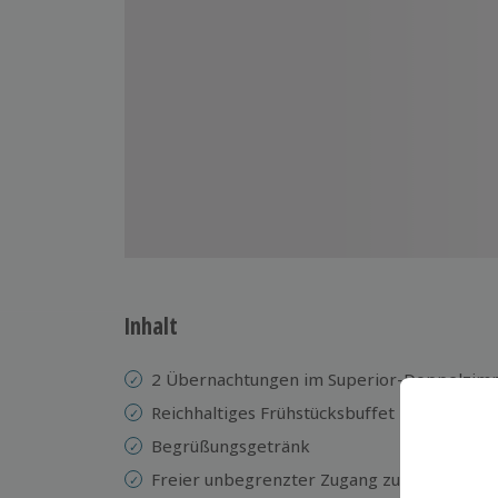
Inhalt
2 Übernachtungen im Superior-Doppelzim
Reichhaltiges Frühstücksbuffet
Begrüßungsgetränk
Freier unbegrenzter Zugang zum Wellness- 