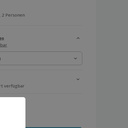
2 Personen
aus 1 Bewertungen
en
sbar
)
)
rt verfügbar
ten Schritt einen Termin aus
 MwSt.)