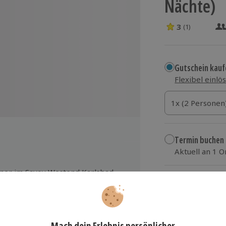
Nächte)
3
(1)
3 Sterne von 5 
Gutschein kauf
Flexibel einlö
1x (2 Personen)
1x (2 Personen
1x (2 Personen
Termin buchen
Aktuell an 1 O
Wähle im nächs
mer im Savoy Westend Karlsbad
449,90 €
zzgl. Versand
(inkl.
& Spa-Bereich mit Pool (25 m),