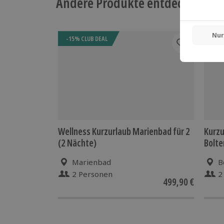
Andere Produkte entdecken
-15% CLUB DEAL
-15%
Wellness Kurzurlaub Marienbad für 2
Kurzu
(2 Nächte)
Bolte
Marienbad
B
2 Personen
2
499,90 €