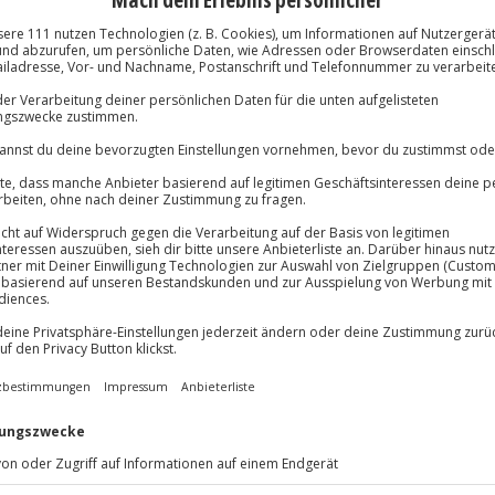
neippmassageweg und Fitness
fenthalt
Immer das rich
Große Auswahl, voll
Große Auswa
Über 9.000 Erle
Volle Flexibil
Jeder Gutschein
Maximale Sic
) verbindet stilvollen Komfort
10 Jahre gültig
. Ihr verbringt 2 Nächte im
 Karlsbad, werdet mit einem
t entspannt am reichhaltigen
t der freie, unbegrenzte Zugang
ool findet ihr euren Rhythmus,
nische Sauna und Dampfbad
ippmassageweg belebt die Sinne.
ss Center. Als Highlight genießt