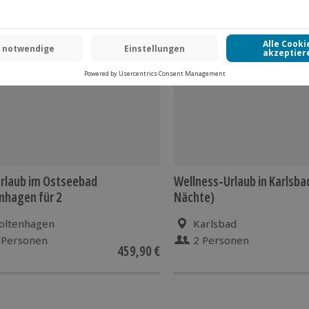
 CLUB DEAL
-15% CLUB DEAL
rlaub im Ostseebad
Wellness-Urlaub in Karlsbad
nhagen für 2
Nächte)
oltenhagen
Karlsbad
 Personen
2 Personen
459,90 €