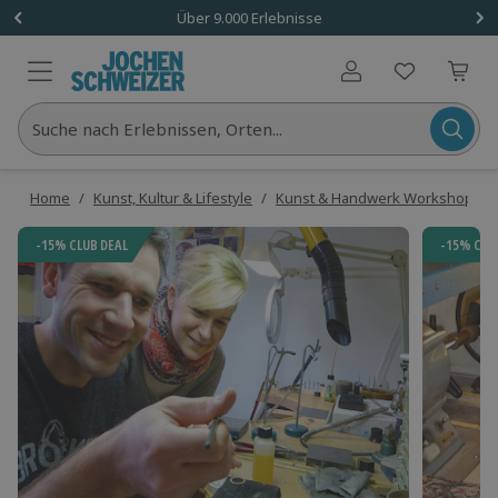
Über 9.000 Erlebnisse
Benutzerkonto
Suche nach Erlebnissen, Orten...
Home
/
Kunst, Kultur & Lifestyle
/
Kunst & Handwerk Workshops
/
-15% CLUB DEAL
-15% CLU