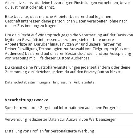
Ausrüstung & Kleidung
01 205 19 24
Mitzubringen: legere Kleidung, die auch etwas
schmutzig werden darf
Kontakt & FAQ
Teilnehmer
Jochen Schweizer
GmbH
Gutschein gültig für 2 Personen
Mühldorfstraße 8
81671
München
Hinweis
Du erreichst uns telefonisch zu folgenden Zeiten,
Für das Material fallen Zusatzkosten an. Mögliche
außer an bundesweiten Feiertagen:
Materialien: Gold (rot, weiß, gelb - kombinierbar zu
Mo-Fr: 8-20 Uhr | Sa: 10-16 Uhr
zweifarbigen Ringen), Palladium, Platin.
Du möchtest als Firma bestellen?
Sichere Dir attraktive Firmenkunden Vorteile.
+49 89 / 60 60 89 700
Mo-Fr: 9-17 Uhr