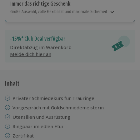
Immer das richtige Geschenk:
Große Auswahl, volle Flexibilität und maximale Sicherheit
Große Auswahl
Über 9.000 Erlebnisse.
Volle Flexibilität
-15%* Club Deal verfügbar
Jeder Gutschein für alle Erlebnisse einlösbar.
Direktabzug im Warenkorb
Maximale Sicherheit
Melde dich hier an
10 Jahre gültig & verlängerbar.
Inhalt
Privater Schmiedekurs für Trauringe
Vorgespräch mit Goldschmiedemeisterin
Utensilien und Ausrüstung
Ringpaar im edlen Etui
Zertifikat