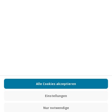
Vertrag widerrufen
FAQs
Kontakt
Zahlungsarten
Über uns
Magazin
Jobs
Partnerprogramm
Versand und Lieferung
Presse
AGB
Cookie Einstellungen
Datenschutz
Nutzungsbedingungen
Online-Marktplatz
Barrierefreiheit
Compliance
Impressum
RECHNUNG