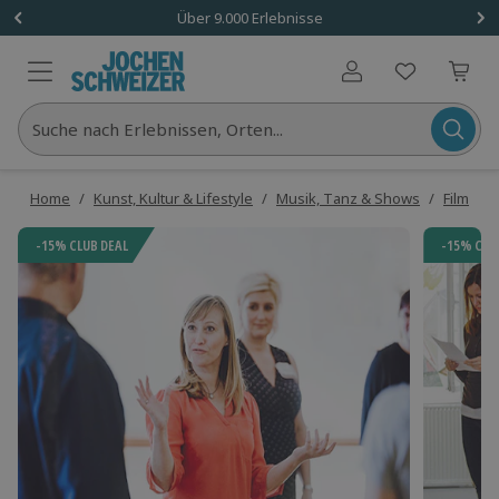
Über 9.000 Erlebnisse
Benutzerkonto
Suche nach Erlebnissen, Orten...
Home
/
Kunst, Kultur & Lifestyle
/
Musik, Tanz & Shows
/
Film- & 
-15% CLUB DEAL
-15% CLU