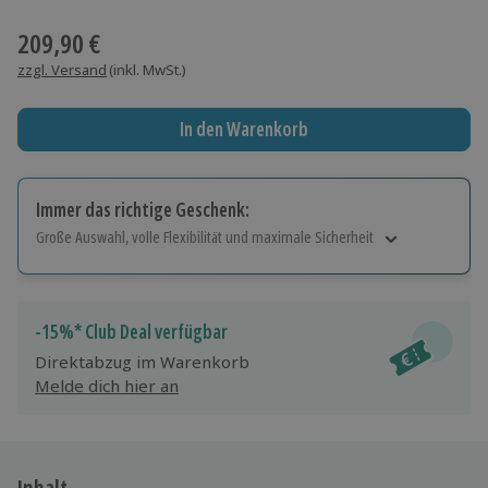
Wähle im nächsten Schritt einen Termin aus
209,90 €
zzgl. Versand
(inkl. MwSt.)
In den Warenkorb
Immer das richtige Geschenk:
Große Auswahl, volle Flexibilität und maximale Sicherheit
Große Auswahl
Über 9.000 Erlebnisse.
Volle Flexibilität
-15%* Club Deal verfügbar
Jeder Gutschein für alle Erlebnisse einlösbar.
Direktabzug im Warenkorb
Maximale Sicherheit
Melde dich hier an
10 Jahre gültig & verlängerbar.
Inhalt