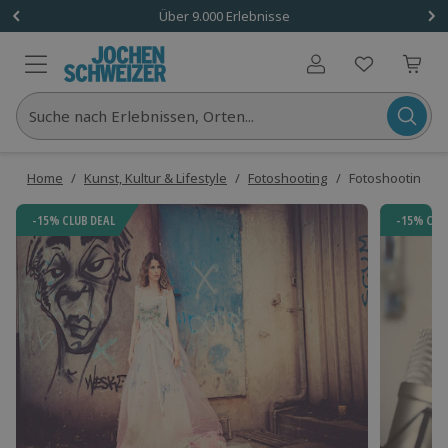
Über 9.000 Erlebnisse
Benutzerkonto
Suche nach Erlebnissen, Orten...
Home
/
Kunst, Kultur & Lifestyle
/
Fotoshooting
/
Fotoshooting M
-15% CLUB DEAL
-15% CLU