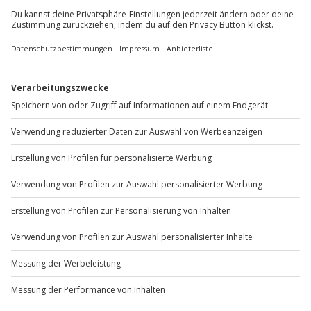
+49 89 / 60 60 89 700
Mo-Fr: 9-17 Uhr
b2b@jochen-schweizer.de
www.b2b.jochen-schweizer.de/
Artikelnummer
:
60564
Andere Produkte entdecken
-15% CLUB DEAL