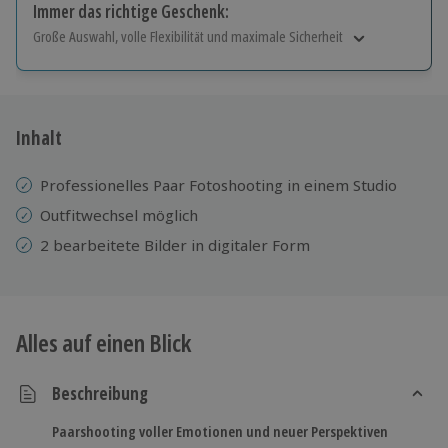
Immer das richtige Geschenk:
Große Auswahl, volle Flexibilität und maximale Sicherheit
Große Auswahl
Über 9.000 Erlebnisse.
Volle Flexibilität
Jeder Gutschein für alle Erlebnisse einlösbar.
Inhalt
Maximale Sicherheit
10 Jahre gültig & verlängerbar.
Professionelles Paar Fotoshooting in einem Studio
Outfitwechsel möglich
2 bearbeitete Bilder in digitaler Form
Alles auf einen Blick
Beschreibung
Paarshooting voller Emotionen und neuer Perspektiven