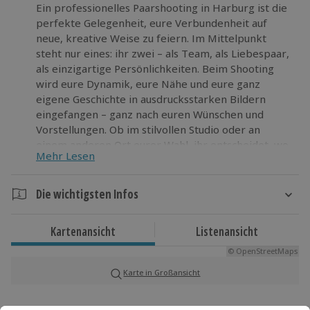
Ein professionelles Paarshooting in Harburg ist die
perfekte Gelegenheit, eure Verbundenheit auf
neue, kreative Weise zu feiern. Im Mittelpunkt
steht nur eines: ihr zwei – als Team, als Liebespaar,
als einzigartige Persönlichkeiten. Beim Shooting
wird eure Dynamik, eure Nähe und eure ganz
eigene Geschichte in ausdrucksstarken Bildern
eingefangen – ganz nach euren Wünschen und
Vorstellungen. Ob im stilvollen Studio oder an
einem anderen Ort eurer Wahl, ihr entscheidet, wo
Mehr Lesen
eure Bilder entstehen. Zwischendurch könnt ihr
eure Outfits wechseln, um neuen Schwung in die
Motive zu bringen. So entstehen Aufnahmen, die
Die wichtigsten Infos
euch in all euren Facetten zeigen. Eure
Dauer
Lieblingsbilder werden professionell bearbeitet
Kartenansicht
Listenansicht
und in hoher Auflösung zur Verfügung gestellt –
Ca. 2 Stunden
bequem auswählbar von zu Hause aus. Für alle, die
© OpenStreetMaps
gern kreativ werden und dabei Wert auf
Karte in Großansicht
Verfügbarkeit / Termine
Authentizität legen, bietet das Shooting eine
Ganzjährig zu bestimmten Terminen verfügbar
lockere Atmosphäre, in der echte Emotionen