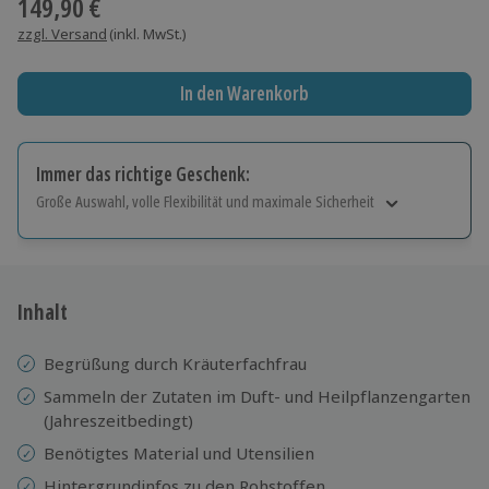
149,90 €
zzgl. Versand
(inkl. MwSt.)
In den Warenkorb
Immer das richtige Geschenk:
Große Auswahl, volle Flexibilität und maximale Sicherheit
Große Auswahl
Über 9.000 Erlebnisse.
Volle Flexibilität
Jeder Gutschein für alle Erlebnisse einlösbar.
Inhalt
Maximale Sicherheit
10 Jahre gültig & verlängerbar.
Begrüßung durch Kräuterfachfrau
Sammeln der Zutaten im Duft- und Heilpflanzengarten
(Jahreszeitbedingt)
Benötigtes Material und Utensilien
Hintergrundinfos zu den Rohstoffen