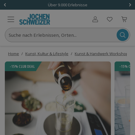
Über 9.000 Erlebnisse
Benutzerkonto
Suche nach Erlebnissen, Orten...
Home
/
Kunst, Kultur & Lifestyle
/
Kunst & Handwerk Workshops
/
-15% CLUB DEAL
-15% CLU