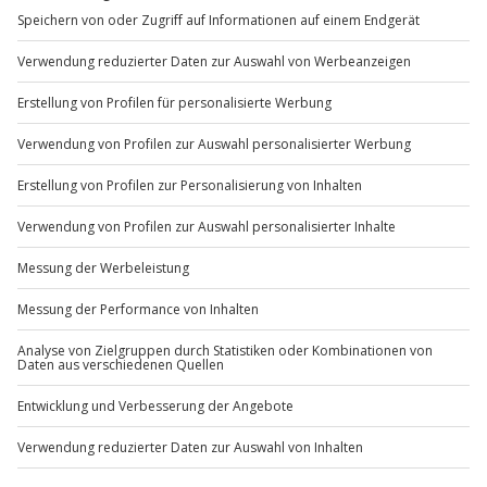
außer an bundesweiten Feiertagen:
Mo-Fr: 8-20 Uhr | Sa: 10-16 Uhr
Du möchtest als Firma bestellen?
Sichere Dir attraktive Firmenkunden Vorteile.
+49 89 / 60 60 89 700
Mo-Fr: 9-17 Uhr
b2b@jochen-schweizer.de
www.b2b.jochen-schweizer.de/
Artikelnummer
:
61471
Andere Produkte entdecken