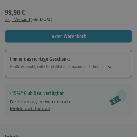
Wähle im nächsten Schritt einen Termin aus
99,90 €
zzgl. Versand
(inkl. MwSt.)
In den Warenkorb
Immer das richtige Geschenk:
Große Auswahl, volle Flexibilität und maximale Sicherheit
Große Auswahl
Über 9.000 Erlebnisse.
Volle Flexibilität
-15%* Club Deal verfügbar
Jeder Gutschein für alle Erlebnisse einlösbar.
Direktabzug im Warenkorb
Maximale Sicherheit
Melde dich hier an
10 Jahre gültig & verlängerbar.
Inhalt